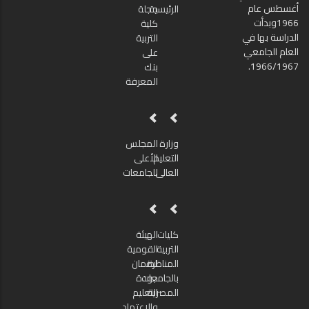
أغسطس عام
الرئيسية
مجلة
1966وبدأت
كلية
الدراسة بها في
التربية
العام الجامعي
على
1966/1967.
بنك
المعرفة
وزارة
المجلس
التعليم
الأعلى
العالى
للجامعات
كليات
الهيئة
التربية
القومية
المناظرة
لضمان
بالجامعات
جودة
المصرية
التعليم
والاعتماد