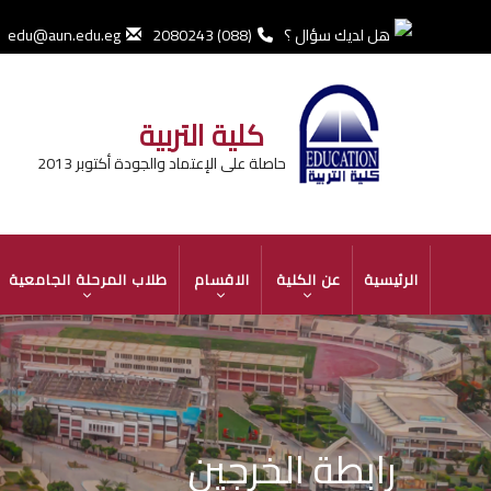
تجاوز
إلى
هل لديك سؤال ؟
(088) 2080243
edu@aun.edu.eg
المحتوى
الرئيسي
كلية التربية
حاصلة على الإعتماد والجودة أكتوبر 2013
MAIN
الرئيسية
عن الكلية
الاقسام
طلاب المرحلة الجامعية
NAVIGATION
رابطة الخرجين