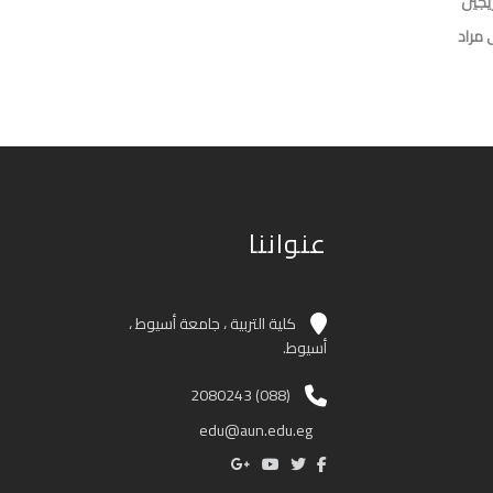
ريجين
مراد
عنواننا
كلية التربية ، جامعة أسيوط ،
أسيوط.
(088) 2080243
edu@aun.edu.eg