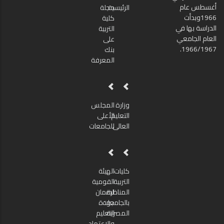
أغسطس عام
الرئيسية
مجلة
1966وبدأت
كلية
الدراسة بها في
التربية
العام الجامعي
على
1966/1967.
بنك
المعرفة
وزارة
المجلس
التعليم
الأعلى
العالى
للجامعات
كليات
الهيئة
التربية
القومية
المناظرة
لضمان
بالجامعات
جودة
المصرية
التعليم
والاعتماد