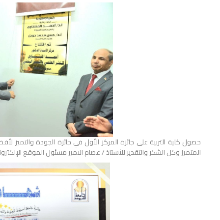
المتميز وكل الشكر والتقدير للأستاذ / عصام الامير مسئول الموقع الإلكترون