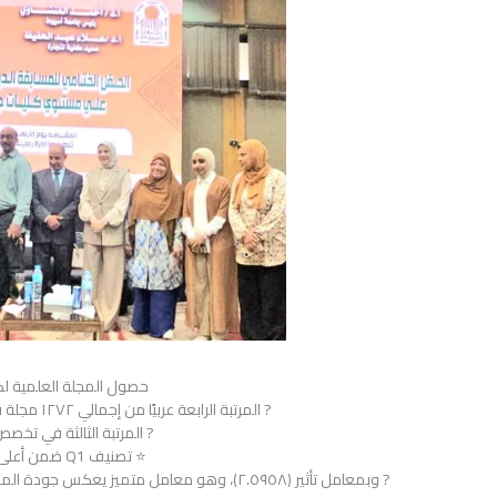
حصول المجلة العلمية لكل
? المرتبة الرابعة عربيًا من إجمالي ١٢٧٢ مجلة في تصنيف أرسيف ARCIF لعام ٢٠٢٥
? المرتبة الثالثة في تخصص
⭐ تصنيف Q1 ضمن أعلى فئات التصنيف
? وبمعامل تأثير (٢.٥٩٥٨)، وهو معامل متميز يعكس جودة المحتوى العلمي وقيمة ما تنشره المجلة من بحوث رصينة.