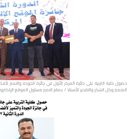
المتميز وكل الشكر والتقدير للأستاذ / عصام الامير مسئول الموقع الإلكترون