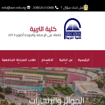
تجاوز
إلى
هل لديك سؤال ؟
(088) 2080243
edu@aun.edu.eg
المحتوى
الرئيسي
كلية التربية
حاصلة على الإعتماد والجودة أكتوبر 2013
MAIN
الرئيسية
عن الكلية
الاقسام
طلاب المرحلة الجامعية
NAVIGATION
الجوائز والإنجازات