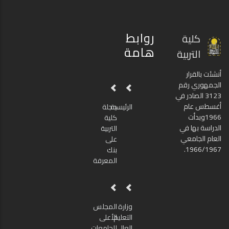
روابط
كلية
هامة
التربية
أنشئت بالقرار
الجمهوري رقم
3123 الصادر في
أغسطس عام
الرئيسية
مجلة
1966وبدأت
كلية
الدراسة بها في
التربية
العام الجامعي
على
1966/1967.
بنك
المعرفة
وزارة
المجلس
التعليم
الأعلى
العالى
للجامعات