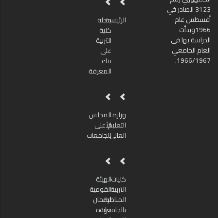
3123 الصادر في
أغسطس عام
الرئيسية
مجلة
1966وبدأت
كلية
الدراسة بها في
التربية
العام الجامعي
على
1966/1967.
بنك
المعرفة
وزارة
المجلس
التعليم
الأعلى
العالى
للجامعات
كليات
الهيئة
التربية
القومية
المناظرة
لضمان
بالجامعات
جودة