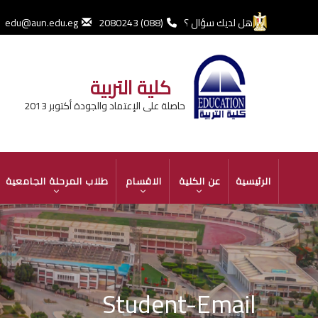
تجاوز
إلى
هل لديك سؤال ؟
(088) 2080243
edu@aun.edu.eg
المحتوى
الرئيسي
كلية التربية
حاصلة على الإعتماد والجودة أكتوبر 2013
MAIN
الرئيسية
عن الكلية
الاقسام
طلاب المرحلة الجامعية
NAVIGATION
Student-Email