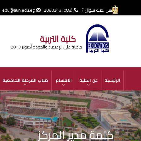
تجاوز
إلى
هل لديك سؤال ؟
(088) 2080243
edu@aun.edu.eg
المحتوى
الرئيسي
كلية التربية
حاصلة على الإعتماد والجودة أكتوبر 2013
MAIN
الرئيسية
عن الكلية
الاقسام
طلاب المرحلة الجامعية
NAVIGATION
كلمة مدير المركز