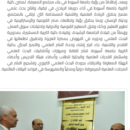
وبعد،، إنطلاقاً من رؤية جامعة أسيوط في بناء مجتمع المعرفة، تمضي كلية
التربية جامعة أسيوط في آداء دورها الريادي في ترقية، وانتاج بحث علمي
متميز يحقق الريادة العلمية والتنمية المستدامة التي ترتقي بالمجتمع،
وحياة الإنسان، وبما يحقق رؤية وتطلعات مصر القومية والإستراتيجية في
تطوير التعليم وذلك وفق المعايير القومية والدولية واحتياجات سوق العمل.
وإيماناً من قيادة الجامعة الرشيدة، وقيادة كلية التربية المستنيرة، بمحورية
البحث العلمي ودوره في النهوض بمصرنا العزيزة وتحقيق تطلعاتها في
التقدم والتنمية، جاء قرار إنشاء وحدة النشر العلمي والتميز البحثي بكلية
التربية جامعة أسيوط، لنشر ثقافة ومهارات وأخلاقيات البحث العلمي
واستثمار القدرات العلمية والبحثية للطلاب وأعضاء هيئة التدريس وأعضاء
الهيئة المعاونة والارتقاء بجودة البحث العلمي التربوي وتشجيع النشر في
المجلات العلمية المرموقة دولياً ومحلياً والمفهرسة في قواعد البيانات العالمية.