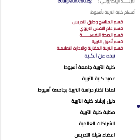
edu@aun.edu.eg
البريـــــد الإلكترونـي :
أقسام كلية التربية بأسيوط:
قسم المناهج وطرق التدريس
قسم علم النفس التربوي
قسم الصحة النفسيــــــة
قسم أصول التربية
قسم التربية المقارنة والادارة التعليمية
ABOUT
نبذه عن الكلية
FACULTY
كلية التربية جامعة أسيوط
OF
عميد كلية التربية
EDUCATION
لماذا تختار دراسة التربية بجامعة أسيوط
دليل إرشاد كلية التربية
مكتبة كلية التربية
الشراكات العالمية
اعضاء هيئة التدريس