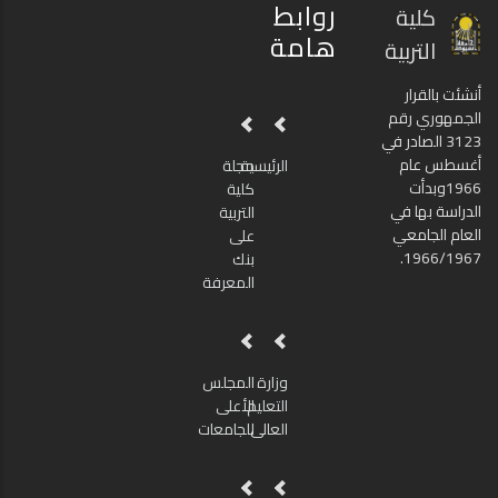
روابط
كلية
هامة
التربية
أنشئت بالقرار
الجمهوري رقم
3123 الصادر في
أغسطس عام
الرئيسية
مجلة
1966وبدأت
كلية
الدراسة بها في
التربية
العام الجامعي
على
1966/1967.
بنك
المعرفة
وزارة
المجلس
التعليم
الأعلى
العالى
للجامعات