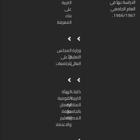
الدراسة بها في
التربية
العام الجامعي
على
1966/1967.
بنك
المعرفة
وزارة
المجلس
التعليم
الأعلى
العالى
للجامعات
كليات
الهيئة
التربية
القومية
المناظرة
لضمان
بالجامعات
جودة
المصرية
التعليم
والاعتماد