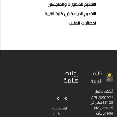
التقديم للدكتوراه والماجستير
التقديم للدراسة في كلية التربية
احصائيات الطلاب
روابط
كلية
هامة
التربية
أنشئت بالقرار
الجمهوري رقم
3123 الصادر في
أغسطس عام
الرئيسية
مجلة
1966وبدأت
كلية