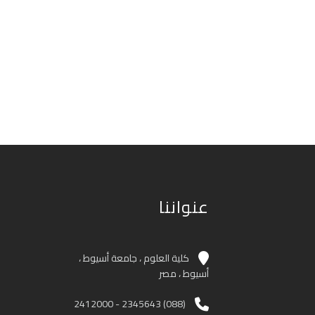
عنواننا
كلية العلوم ، جامعة أسيوط ،
أسيوط ، مصر
(088) 2345643 - 2412000