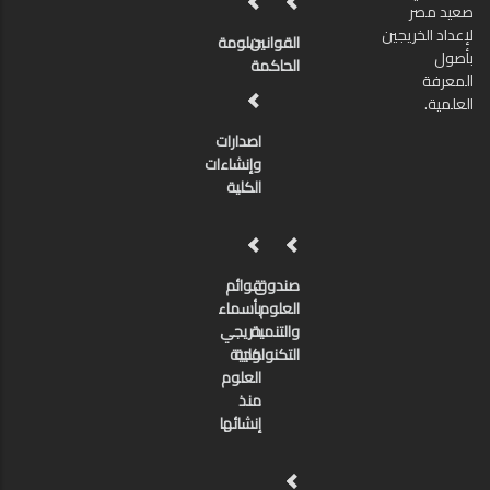
صعيد مصر
لإعداد الخريجين
القوانين
دبلومة
بأصول
الحاكمة
المعرفة
العلمية.
اصدارات
وإنشاءات
الكلية
صندوق
قوائم
العلوم
بأسماء
والتنمية
خريجي
كلية
التكنولوجية
العلوم
منذ
إنشائها