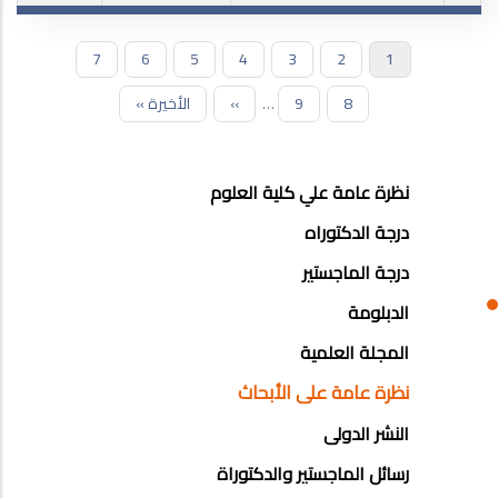
1
Current
2
الصفحة
3
الصفحة
4
الصفحة
5
الصفحة
6
الصفحة
7
الصفحة
Pagination
page
8
الصفحة
9
…
الصفحة
››
الصفحة
Last
الأخيرة »
التالية
page
POSTGRAD
نظرة عامة علي كلية العلوم
STUDIES
درجة الدكتوراه
MENU
درجة الماجستير
SIDE
الدبلومة
BAR
المجلة العلمية
نظرة عامة على الأبحاث
النشر الدولى
رسائل الماجستير والدكتوراة