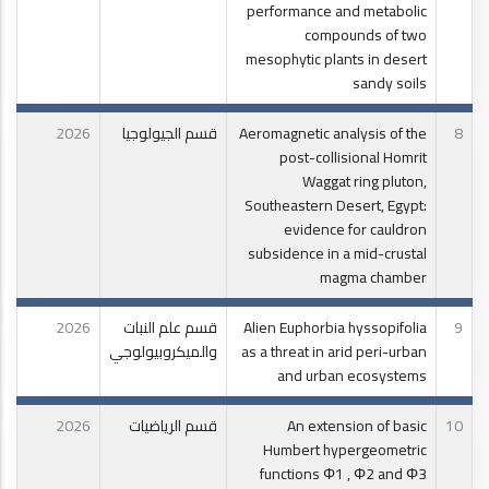
performance and metabolic
compounds of two
mesophytic plants in desert
sandy soils
8
Aeromagnetic analysis of the
قسم الجيولوجيا
2026
post-collisional Homrit
Waggat ring pluton,
Southeastern Desert, Egypt:
evidence for cauldron
subsidence in a mid-crustal
magma chamber
9
Alien Euphorbia hyssopifolia
قسم علم النبات
2026
as a threat in arid peri-urban
والميكروبيولوجي
and urban ecosystems
10
An extension of basic
قسم الرياضيات
2026
Humbert hypergeometric
functions Φ1 , Φ2 and Φ3