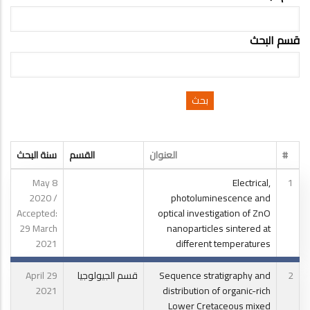
قسم البحث
#
العنوان
القسم
سنة البحث
8 May
Electrical,
1
2020 /
photoluminescence and
Accepted:
optical investigation of ZnO
29 March
nanoparticles sintered at
2021
different temperatures
2
Sequence stratigraphy and
قسم الجيولوجيا
29 April
2021
distribution of organic-rich
Lower Cretaceous mixed