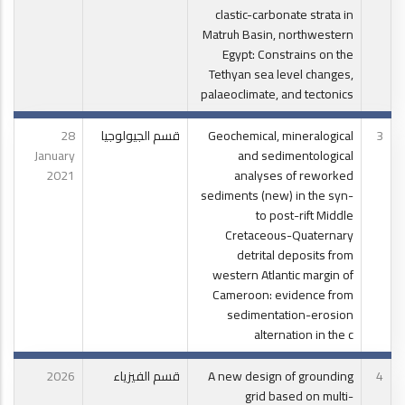
clastic-carbonate strata in
Matruh Basin, northwestern
Egypt: Constrains on the
Tethyan sea level changes,
palaeoclimate, and tectonics
3
Geochemical, mineralogical
قسم الجيولوجيا
28
January
and sedimentological
2021
analyses of reworked
sediments (new) in the syn-
to post-rift Middle
Cretaceous-Quaternary
detrital deposits from
western Atlantic margin of
Cameroon: evidence from
sedimentation-erosion
alternation in the c
4
A new design of grounding
قسم الفيزياء
2026
grid based on multi-