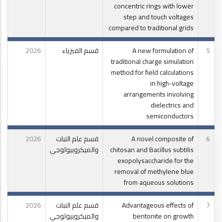
concentric rings with lower
step and touch voltages
compared to traditional grids
5
A new formulation of
قسم الفيزياء
2026
traditional charge simulation
method for field calculations
in high-voltage
arrangements involving
dielectrics and
semiconductors
6
A novel composite of
قسم علم النبات
2026
chitosan and Bacillus subtilis
والميكروبيولوجي
exopolysaccharide for the
removal of methylene blue
from aqueous solutions
7
Advantageous effects of
قسم علم النبات
2026
bentonite on growth
والميكروبيولوجي