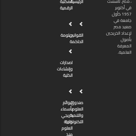
، مصر. تأسست
الرئيسية
المكتبة
في أكتوبر
الرقمية
1957 كأول
جامعة في
صعيد مصر
لإعداد الخريجين
القوانين
دبلومة
بأصول
الحاكمة
المعرفة
العلمية.
اصدارات
وإنشاءات
الكلية
صندوق
قوائم
العلوم
بأسماء
والتنمية
خريجي
كلية
التكنولوجية
العلوم
منذ