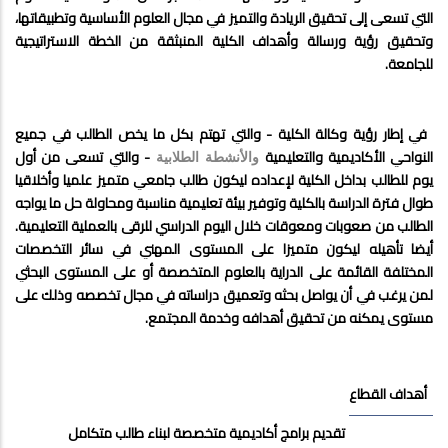
التي تسعى إلى تحقيق الريادة والتميز في مجال العلوم الأساسية وتطبيقاتها،
وتحقيق رؤية ورسالة وأهداف الكلية المنبثقة من الخطة الاستراتيجية
للجامعة.
في إطار رؤية وكالة الكلية -
والتي تهتم بكل ما يخص الطالب في جميع
النواحي الأكاديمية والتعليمية
- والتي تسعى
من أول
والأنشطة الطلابية
يوم للطالب بداخل الكلية لإعداده ليكون طالب جامعي متميز علميا وأخلاقيا
طوال فترة الدراسة بالكلية وتوفير بيئة تعليمية مناسبة ومحاولة حل ما يواجه
الطالب من صعوبات ومعوقات خلال اليوم الدراسي للرقى بالعملية التعليمية.
أيضا
تأهيله ليكون متميزا على المستوى المهني في سائر التخصصات
المختلفة القائمة على الدراية بالعلوم المتخصصة أو على المستوى البحثي
لمن يرغب في أن يواصل بحثه وتعميق دراساته في مجال تخصصه وذلك على
مستوى يمكنه من تحقيق أهدافه وخدمة المجتمع
.
أهداف القطاع
تقديم برامج أكاديمية متخصصة لبناء طالب متكامل