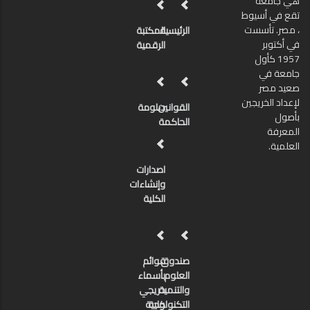
هي جامعة
تقع في أسيوط
، مصر. تأسست
الرئيسية
المكتبة
في أكتوبر
الرقمية
1957 كأول
جامعة في
صعيد مصر
لإعداد الخريجين
القوانين
دبلومة
بأصول
الحاكمة
المعرفة
العلمية.
اصدارات
وإنشاءات
الكلية
صندوق
قوائم
العلوم
بأسماء
والتنمية
خريجي
كلية
التكنولوجية