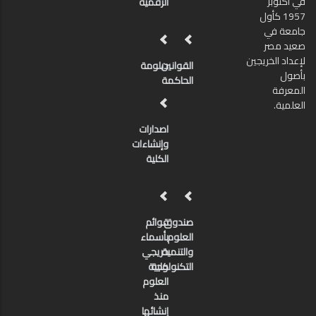
في أكتوبر
الرقمية
1957 كأول
جامعة في
صعيد مصر
لإعداد الخريجين
القوانين
دبلومة
بأصول
الحاكمة
المعرفة
العلمية.
اصدارات
وإنشاءات
الكلية
صندوق
قوائم
العلوم
بأسماء
والتنمية
خريجي
كلية
التكنولوجية
العلوم
منذ
إنشائها