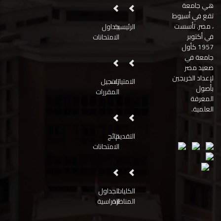
هي جامعة
تقع في أسيوط
، مصر. تأسست
الرئيسية
جداول
في أكتوبر
الامتحانات
1957 كأول
جامعة في
صعيد مصر
لإعداد الخريجين
الامتيازات
تسجيل
بأصول
المقررات
المعرفة
العلمية.
التقديم
نتائج
الامتحانات
الكليات
الجداول
المناظرة
الدراسية