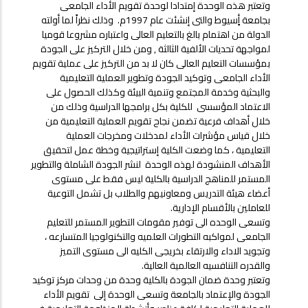
وتعتبر هذه الوحدة إمتدادا لوحدة تقويم الأداء الجامعى
بجامعة أٍسيوط والتى إنشئت عام 1997م. وذلك نظراً لما أولته
الدولة من اهتمام بالغ بالتعليم العالى واعتباره مشروعا قوميا
لمواجهة تحديات الألفية الثالثة , ومن خلال التركيز على الجودة
بمؤسسات التعليم العالى كان لا بد من التركيز على عملية تقويم
الأداء الجامعى وتوكيد الجودة وتطوير العملية التعليمية
والبحثية وخدمة المجتمع وتنمية البيئة وكذلك الحصول على
الاعتماد المؤسسى للكلية بكل برامجها الدراسية وذلك من
خلال أهداف فرعية تضمن نجاح تقويم العملية التعليمية من
خلال قياس مؤشرات الأداء لمدخلات ومخرجات العملية
التعليمية ، كما وضعت الكلية إستراتيجية وخطة عمل لتحقيق
الأهداف المنشودة لهذه الوحدة لنشر الجودة الشاملة والتطوير
المستمر للمناهج الدراسية بالكلية ليس فقط على مستوى
أعضاء هيئة التدريس ومعاونيهم والطلاب بل تشمل التوعية
للعاملين بالأقسام الإدارية.
وتسعى الوحده الى توفير مقومات التطوير المستمر للتعليم
الجامعى لمواكبه التطورات العلميه والتكنولوجيا المتسارعه ،
وتجويد الاداء والارتقاء بخريجى الكليه الى مستوى التميز
والقدره التنافسيه العالمية العالية.
وتعتبر وحدة ضمان الجودة بالكلية وحدة من وحدات مركز توكيد
الجودة والإعتماد بالجامعة وتسعى الوحدة إلى تقويم الأداء