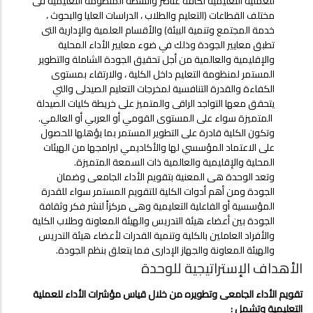
للعملية التعليمية لكافة عناصر وأنشطة المنظومة التعليمية فى
مختلف القطاعات (التعليم والطلاب ، الدراسات العليا والبحوث ،
خدمة المجتمع وتنمية البيئة) والأقسام العلمية والإدارية التى
تطبق معايير الجودة وذلك في ضوء معايير الأداء المحلية
والإقليمية والعالمية من أجل تحقيق الجودة الشاملة والتطوير
المستمر لمنظومة التعليم داخل الكلية ، والارتقاء بمستوى
الكفاءة والقدرة التنافسية لمخرجات التعليم الصيدلى والتي
يتحقق معها التواجد الراقى والمتميز على خريطة كليات الصيدلة
المتميزة سواء على المستوى القومي أو العربي أو العالمي.
وتكون الكلية قادرة على التطوير المستمر بما يؤهلها للحصول
على الاعتماد المؤسسي لها والأكاديمي لبرامجها من الهيئات
المحلية والإقليمية والعالمية ذات السمعة المتميزة.
وتعد الوحدة هى المعنية بتقويم الأداء الجامعى وضمان
الجودة ومن أهم أدوات الكلية للتقويم المستمر سواء للقدرة
المؤسسية أو الفاعلية التعليمية وهى مركزاً لنشر فكر وثقافة
الجودة بين أعضاء هيئة التدريس والهيئة المعاونة وطلاب الكلية
والأفراد العاملين بالكلية وتنمية القدرات لأعضاء هيئة التدريس
والهيئة المعاونة والجهاز الإدارى فما يتعلق بنظم الجودة.
الأهداف الإستراتيجية للوحدة
تقويم الأداء الجامعى وتطويره من خلال قياس مؤشرات الأداء للعملية
التعليمية وتشمل :