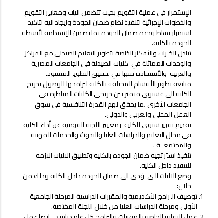
الإستمرار فى عملية التقويم بحيث تتضمن آليات ومعايير التقويم
والخطوات الإجرائية لتنفيذ نظام ضمان الجودة وايجاد آليه لتاكيد
استمرار نشاط وحده ضمان الجوده بما يضمن الإستدامة لأنشطة
الجودة بالكلية.
تبادل الخبرات والأفكار الخاصة بتطوير التعليم الصيدلى مع المراكز
والوحدات المماثلة في كليات الصيدلة فى الجامعات المصرية
والعربية والأستفادة منها في تحقيق التطوير المنشود.
متابعة تطوير الأقسام المختلفة بالكلية لبرامجها للوصول بخريج
الكلية الى مستوى متميز بين خريجى الكليات المناظرة في
الجامعات الأخرى بما يحقق لهم القدرة التنافسية في سوق
العمل المحلى والعربى والدولى.
تقديم تقرير سنوى للكلية بمعايير اللجنة القومية عن أداء الكلية
فى مجال التعليم والدراسات العليا والبحوث والخدمات المهنية
والمجتمعيـة .
تنفيذ استراتجيه ضمان الجوده بالكليه وتطبيق الاليات الازمه
للتنفيذ داخل الكليه.
وضع الاليات التى تؤدى الى ضمان الجوده داخل الكليه وذلك من
خلال:
‌توصيف البرامج الأكاديمية والمقررات الدراسية للمرحلة الجامعية
الأولى ومرحلة الدراسات العليا من خلال اللجنة المختصة.
‌عمل التقارير الخاصه بالمقررات والبرامج كل عام دراسى , ايضا عمل