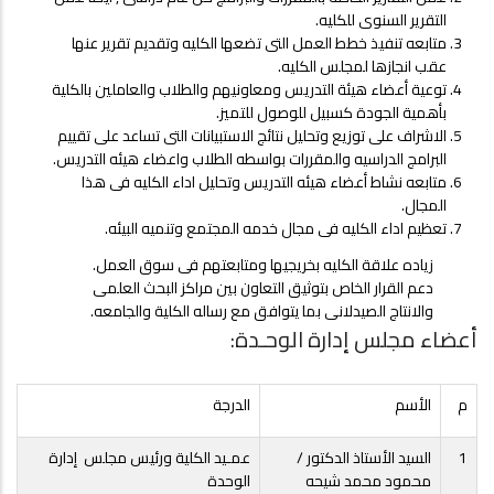
التقرير السنوى للكليه.
‌متابعه تنفيذ خطط العمل التى تضعها الكليه وتقديم تقرير عنها
عقب انجازها لمجلس الكليه.
‌توعية أعضاء هيئة التدريس ومعاونيهم والطلاب والعاملين بالكلية
بأهمية الجودة كسبيل للوصول للتميز.
‌الاشراف على توزيع وتحليل نتائج الاستبيانات التى تساعد على تقييم
البرامج الدراسيه والمقررات بواسطه الطلاب واعضاء هيئه التدريس.
‌متابعه نشاط أعضاء هيئه التدريس وتحليل اداء الكليه فى هذا
المجال.
تعظيم اداء الكليه فى مجال خدمه المجتمع وتنميه البيئه.
زياده علاقة الكليه بخريجيها ومتابعتهم فى سوق العمل.
دعم القرار الخاص بتوثيق التعاون بين مراكز البحث العلمى
والانتاج الصيدلانى بما يتوافق مع رساله الكلية والجامعه.
أعضاء مجلس إدارة الوحـدة:
م
الأسم
الدرجة
1
السيد الأستاذ الدكتور /
عمـيد الكلية ورئيس مجلس إدارة
محمود محمد شيحه
الوحدة