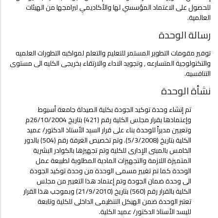
للحصول على الاعتماد المؤسسي لها والأكاديمي لبرامجها من الهيئات
العالمية.
رسالة الوحدة
توفير مقومات التطوير المستمر للتعليم والتعلم لمواكبه التطورات العلميه
والتكنولوجية المتسارعه , وتجويد الاداء والارتقاء بخريجى الكليه الى مستوى
التنافسيه.
نشأة الوحدة
تم إنشاء وحدة توكيد الجودة بكلية الصيدلة جامعة أسيوط
وإعتمادها بقرار مجلس الكلية رقم (421) بتاريخ 26/10/2004م
وتعيين مديراً للوحدة بناء على قرار السيد الأستاذ الدكتور/ عميد
الكلية بتاريخ (5/3/2008). وتم تخصيص الغرفة رقم (504) بالدور
الخامس بالمبنى الإدارى للكلية وتم تجهيزها بالكوادر البشرية
المتميزة اللازمة والتجهيزات المادية المطلوبة لطبيعة عمل
الوحدة كما تم تغيير مسمى الوحدة من وحدة توكيد الجودة
الى وحدة ضمان الجودة وتم إعتماد هذا التغيير من مجلس
الكلية بالقرار رقم (560) بتاريخ (21/9/2010) وبموجب هذا القرار
تعتبر الوحدة ضمن الهيكل التنظيمى الداخلى للكلية وتابعة
لليسد الأستاذ الدكتور/ عميد الكلية.