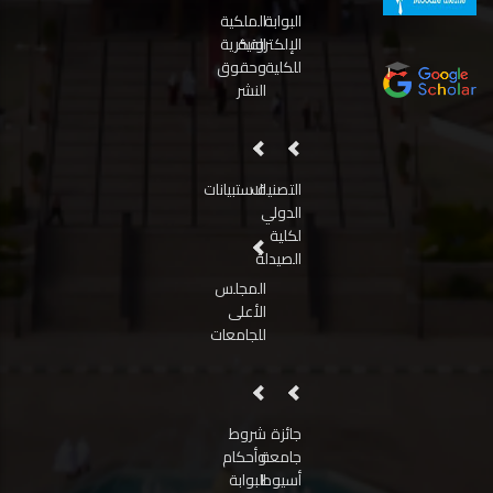
البوابة
الملكية
الإلكترونية
الفكرية
للكلية
وحقوق
النشر
التصنيف
الاستبيانات
الدولي
لكلية
الصيدلة
المجلس
الأعلى
للجامعات
جائزة
شروط
جامعة
وأحكام
أسيوط
البوابة