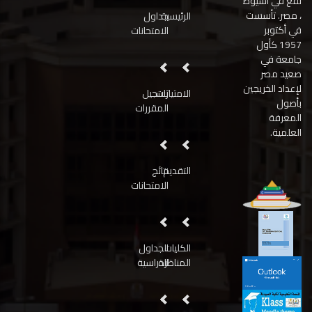
تقع في أسيوط
، مصر. تأسست
الرئيسية
جداول
في أكتوبر
الامتحانات
1957 كأول
جامعة في
صعيد مصر
لإعداد الخريجين
الامتيازات
تسجيل
بأصول
المقررات
المعرفة
العلمية.
التقديم
نتائج
الامتحانات
الكليات
الجداول
المناظرة
الدراسية