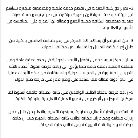
2- تعزيز دوركلية الصيدلة فى تقديم خدمة علمية ومجتمعية متميزة تساهم
فى الإرتقاء بصحة المواطنين بصورة مباشرة عن طريق توفير مستحضرات
صيدلية منخفضة التكلفة محلية الصنع وفعالة لها القدرة على المنافسة في
الأسواق العالمية.
3- من المتوقع أن يساهم هذا المركز فى رفع كفاءة العاملين بالكلية من
خلال إجراء كافة التحاليل والقياسات من مختلف الجهات.
4- ان المركز سيساعد على تفعيل الأبحاث الدوائية في مصر بصفة عامة وفي
منطقة الصعيد بصفة خاصة مما يؤدي الى زيادة طردية لبحوث أعضاء هيئة
التدريس المنشورة فى المجلات الدولية والاستفادة من هذه الأبحاث عمليا
في انتاج أدوية فعالة مما يساعد على وضع مصر على خارطة صنع الدواء.
5- زيادة طردية لاعداد الطلاب الوافدين على كلية الصيدلة جامعة أسيوط لما
سيكون للمركز من أثر كبير على تطوير العملية التعليمية والبحثية بالكلية.
6- استخدام الكلية لأساليب مطورة ومبتكرة للتعليم والتعلم من خلال عمل
زيارات ميدانية ومحاضرات عملية لطلاب كلية الصيدلة بالمركز حيث ان مادة
حركية الدواء والاتاحة الحيوية تدرس لطلاب كلية الصيدلة.