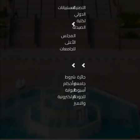
التصنيف
الاستبيانات
الدولي
لكلية
الصيدلة
المجلس
الأعلى
للجامعات
جائزة
شروط
جامعة
وأحكام
أسيوط
البوابة
للجودة
الإلكترونية
والتميز