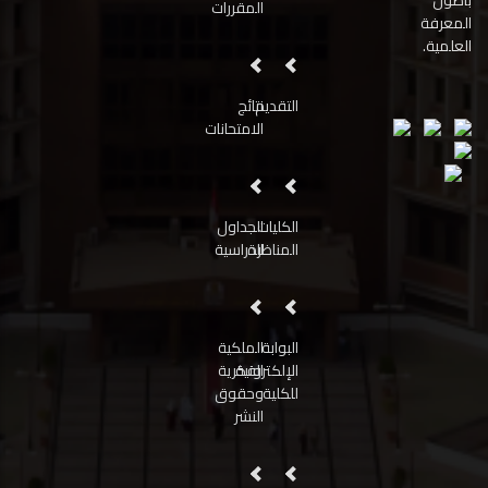
بأصول
المقررات
المعرفة
العلمية.
التقديم
نتائج
الامتحانات
الكليات
الجداول
المناظرة
الدراسية
البوابة
الملكية
الإلكترونية
الفكرية
للكلية
وحقوق
النشر