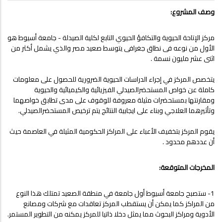
وصف المشروع:
مركز الإتاحة الحيوية والتكافؤ الحيوي التابع لكلية الصيدلة - جامعة أسيوط هو
الأول من نوعه فى نطاق جغرافى يتوسط صعيد مصر والذي يشمل أكثر من
اثنى عشر مليون نسمة .
يتخصص المركز في إجراء الدراسات الحيوية الضرورية للحصول على معلومات
كاملة عن خواص المستحضرالصيدلي الفيزيائية والكيميائية والحيوية
ومقارنتها بمستحضرات مثيلة معروفة للوقوف على مدى تطابق خواصهما
وتأثيرهما العلاجي وبناء على ايجابية النتائج يتم ترخيص المستحضرالصيدلي.
يقوم المركز بتخفيف الأعباء على المراكز الحكومية المثيلة في العاصمة حيث
أن عددهم محدود .
المخرجات المتوقعة:
1- ستصبح جامعة أسيوط أول جامعة في منطقة الصعيد تمتلك هذا النوع
من المراكز كما يمكن أن يستقطب المركز تعاقدات مع شركات ومصانع
الأدوية ومراكز البحوث مما يمثل دخلا ذاتيا للمركز يمكنه من التطوير المستمر.