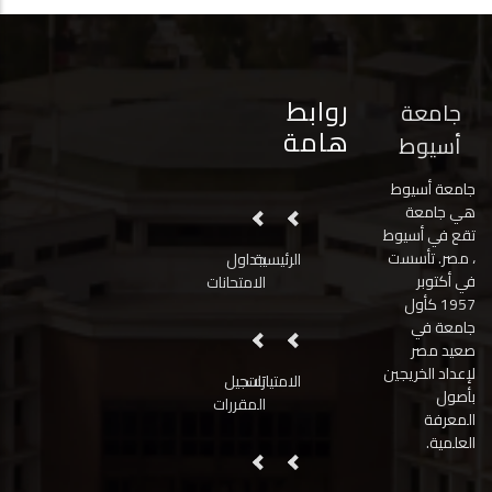
روابط
جامعة
هامة
أسيوط
جامعة أسيوط
هي جامعة
تقع في أسيوط
، مصر. تأسست
الرئيسية
جداول
في أكتوبر
الامتحانات
1957 كأول
جامعة في
صعيد مصر
لإعداد الخريجين
الامتيازات
تسجيل
بأصول
المقررات
المعرفة
العلمية.