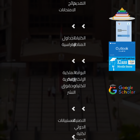
التقديم
نتائج
الامتحانات
الكليات
الجداول
المناظرة
الدراسية
البوابة
الملكية
الإلكترونية
الفكرية
للكلية
وحقوق
النشر
التصنيف
الاستبيانات
الدولي
لكلية