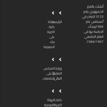
أنشئت بالقرار
الجمهوري رقم
3123 الصادر في
أغسطس عام
الرئيسية
مجلة
1966وبدأت
كلية
الدراسة بها في
التربية
العام الجامعي
على
1966/1967.
بنك
المعرفة
وزارة
المجلس
التعليم
الأعلى
العالى
للجامعات
كليات
الهيئة
التربية
القومية