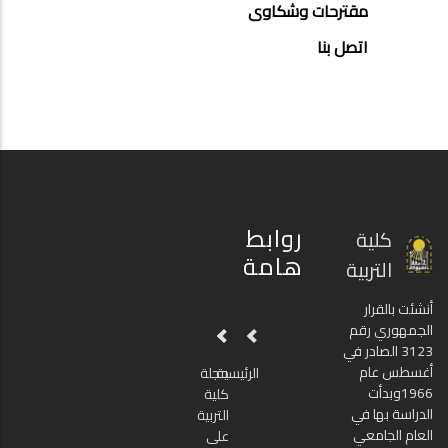
مقترحات وشكاوى
اتصل بنا
روابط
كلية
هامة
التربية
أنشئت بالقرار
الجمهوري رقم
3123 الصادر في
أغسطس عام
الرئيسية
مجلة
1966وبدأت
كلية
الدراسة بها في
التربية
العام الجامعي
على