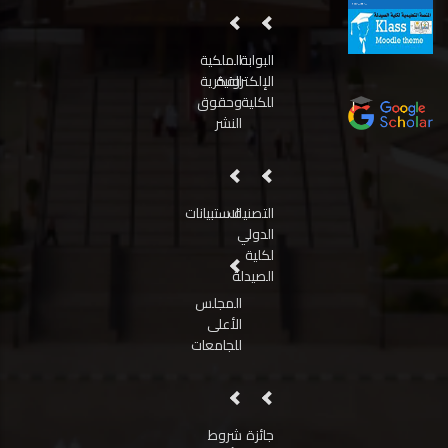
البوابة
الملكية
الإلكترونية
الفكرية
للكلية
وحقوق
النشر
التصنيف
الاستبيانات
الدولي
لكلية
الصيدلة
المجلس
الأعلى
للجامعات
جائزة
شروط