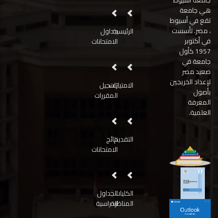
هي جامعة
تقع في أسيوط
، مصر. تأسست
الرئيسية
جداول
في أكتوبر
الامتحانات
1957 كأول
جامعة في
صعيد مصر
لإعداد الخريجين
الامتيازات
تسجيل
بأصول
المقررات
المعرفة
العلمية.
التقديم
نتائج
الامتحانات
الكليات
الجداول
المناظرة
الدراسية