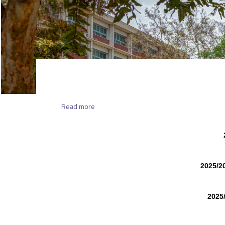
about
Read more
جدول
امتحانات
طلاب
الدراسات
العيا
مقررات
الفصل
الدراسي
الثانى
للعام
الجامعى