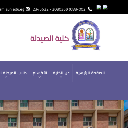
تجاوز
إلى
m.aun.edu.eg
(088-002) 2080369 - 2345622
المحتوى
الرئيسي
كلية الصيدلة
MAIN
الصفحة الرئيسية
عن الكلية
الأقسام
طلاب المرحلة ا
NAVIGATION