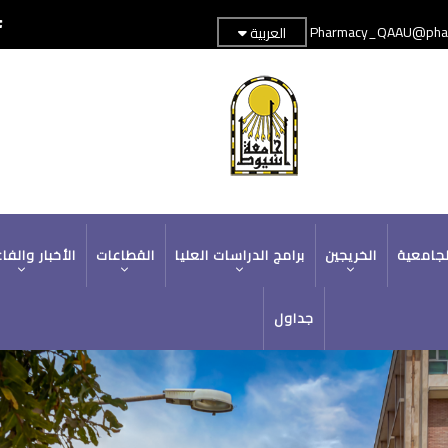
Pharmacy_QAAU@phar
العربية
TOP
ج
HEADER
MENU
لجامعية
الخريجين
برامج الدراسات العليا
القطاعات
الأخبار والفا
جداول