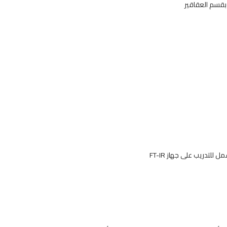
بقسم العقاقير
للتدريب على جهاز FT-IR