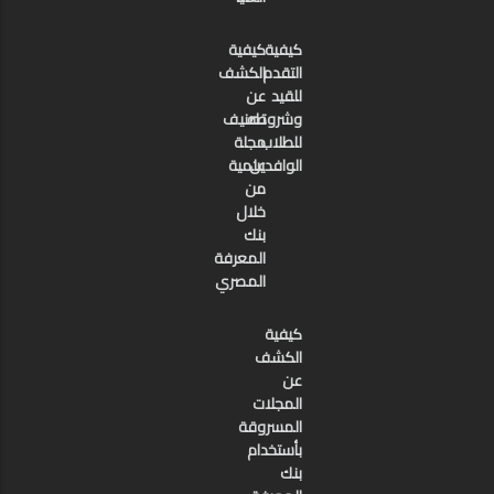
كيفية
كيفية
التقدم
الكشف
للقيد
عن
وشروطه
تصنيف
للطلاب
مجلة
الوافدين
علمية
من
خلال
بنك
المعرفة
المصري
كيفية
الكشف
عن
المجلات
المسروقة
بأستخدام
بنك