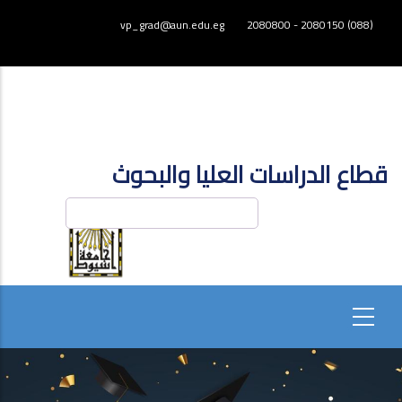
تجاوز
vp_grad@aun.edu.eg
(088) 2080150 - 2080800
إلى
المحتوى
الرئيسي
قطاع الدراسات العليا والبحوث
بحث