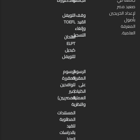
الجامعة
والدكتوراة
صعيد مصر
لإعداد الخريجين
وقف
التويفل
بأصول
القيد
TOEFL
المعرفة
وإلغاء
العلمية.
التسجيل
امتحان
ELPT
كبديل
للتويفل
الرسوم
الرسوم
المقررة
المقررة
على
للوافدين
الكليات
(غير
العملية
المصريين)
والنظرية
المستندات
المطلوبة
للقيد
بالدراسات
العليا