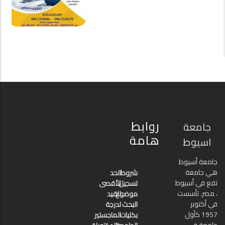
روابط
جامعة
هامة
اسيوط
جامعة أسيوط
هي جامعة
شروط
الحد
تقع في أسيوط
تسجيل
الأقصى
، مصر. تأسست
موضوع
للقيد
في أكتوبر
البحث
لدرجة
1957 كأول
بكليات
الماجستير
جامعة في