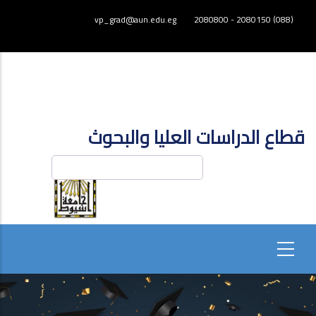
تجاوز
vp_grad@aun.edu.eg
(088) 2080150 - 2080800
إلى
المحتوى
الرئيسي
قطاع الدراسات العليا والبحوث
بحث