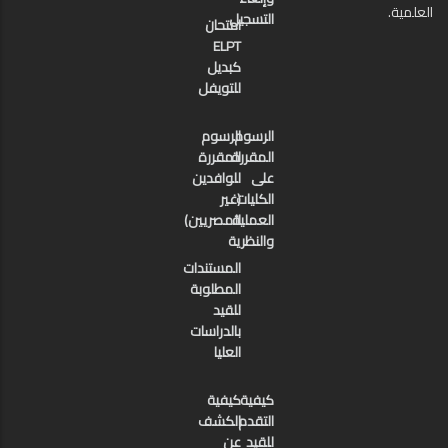
العلمية.
التسجيل
امتحان
ELPT
كبديل
للتويفل
الرسوم
الرسوم
المقررة
المقررة
على
للوافدين
الكليات
(غير
العملية
المصريين)
والنظرية
المستندات
المطلوبة
للقيد
بالدراسات
العليا
كيفية
كيفية
التقدم
الكشف
للقيد
عن