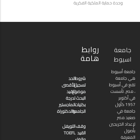
وحدة حماية الملكية الفكرية
روابط
جامعة
هامة
اسيوط
جامعة أسيوط
هي جامعة
شروط
الحد
تقع في أسيوط
تسجيل
الأقصى
، مصر. تأسست
موضوع
للقيد
في أكتوبر
البحث
لدرجة
1957 كأول
بكليات
الماجستير
جامعة في
الجامعة
والدكتوراة
صعيد مصر
لإعداد الخريجين
وقف
التويفل
بأصول
القيد
TOEFL
المعرفة
وإلغاء