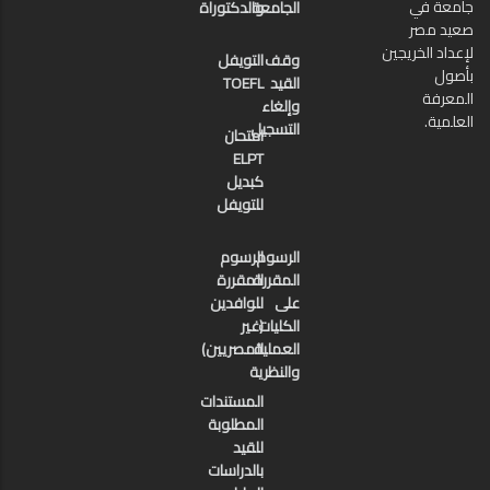
جامعة في
الجامعة
والدكتوراة
صعيد مصر
لإعداد الخريجين
وقف
التويفل
بأصول
القيد
TOEFL
المعرفة
وإلغاء
العلمية.
التسجيل
امتحان
ELPT
كبديل
للتويفل
الرسوم
الرسوم
المقررة
المقررة
على
للوافدين
الكليات
(غير
العملية
المصريين)
والنظرية
المستندات
المطلوبة
للقيد
بالدراسات