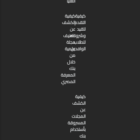
العليا
كيفية
كيفية
التقدم
الكشف
للقيد
عن
وشروطه
تصنيف
للطلاب
مجلة
الوافدين
علمية
من
خلال
بنك
المعرفة
المصري
كيفية
الكشف
عن
المجلات
المسروقة
بأستخدام
بنك