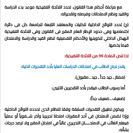
مع مراعاة أحكام هذا القانون، تحدد اللائحة التنفيذية موعد بدء الدراسة
والقيد ونظم الامتحانات وفرصته وتقديراته.
(ج) تحدد اللوائح الداخلية للكليات والمعاهد التابعة للجامعة كل في دائرة
اختصاصها وفي حدود الإطار العام المقرر في القانون وفي اللائحة التنفيذية
الهيكل الداخلي لتكوينها والأحكام التفصيلية لنظم القيد والدراسة والامتحان
فيما يخصها.
(د) تنص المادة 96 من اللائحة التنفيذية:
يقدر نجاح الطالب في امتحانات الدراسات العليا بأحد التقديرات الاتية:
(ممتاز ـ جيد جداً ـ جيد ـ مقبول).
أما رسوب الطالب فيقدر بأحد التقديرين الآتيين:
(ضعيف ـ ضعيف جداً)
ويكون تطبيق التقديرات السابقة وفقا للنظام الذي تحدده اللوائح الداخلية
وإذا تضمن الامتحان في أحد المقررات امتحانا تحريريا وآخر شــفوياً أو عملياً
فيعتبر الغائب في الامتحــــان التحريري غائباً في امتحان المقرر ولا ترصد درجات
بشأنه.