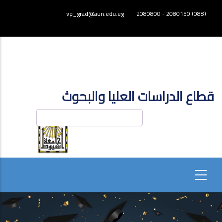
تجاوز
vp_grad@aun.edu.eg
(088) 2080150 - 2080800
إلى
المحتوى
الرئيسي
قطاع الدراسات العليا والبحوث
بحث