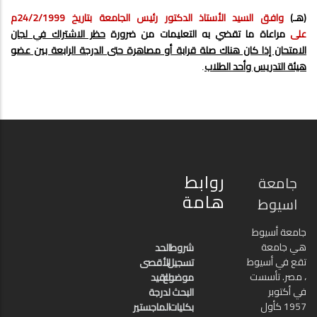
(هـ)
وافق السيد الأستاذ الدكتور رئيس الجامعة بتاريخ 24/2/1999م
على
مراعاة ما تقضي به التعليمات من ضرورة
حظر الاشتراك في لجان
الامتحان إذا كان هناك صلة قرابة أو مصاهرة حتى الدرجة الرابعة بين عضو
هيئة التدريس وأحد الطلاب
.
روابط
جامعة
هامة
اسيوط
جامعة أسيوط
هي جامعة
شروط
الحد
تقع في أسيوط
تسجيل
الأقصى
، مصر. تأسست
موضوع
للقيد
في أكتوبر
البحث
لدرجة
1957 كأول
بكليات
الماجستير