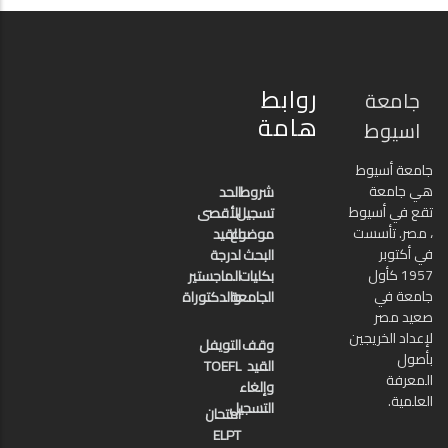
روابط
جامعة
هامة
اسيوط
جامعة أسيوط
هي جامعة
شروط
الحد
تقع في أسيوط
تسجيل
الأقصى
، مصر. تأسست
موضوع
للقيد
في أكتوبر
البحث
لدرجة
1957 كأول
بكليات
الماجستير
جامعة في
الجامعة
والدكتوراة
صعيد مصر
لإعداد الخريجين
وقف
التويفل
بأصول
القيد
TOEFL
المعرفة
وإلغاء
العلمية.
التسجيل
امتحان
ELPT