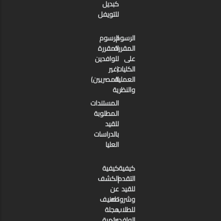
كبديل
للتويفل
الرسوم
الرسوم
المقررة
المقررة
على
للوافدين
الكليات
(غير
العملية
المصريين)
والنظرية
المستندات
المطلوبة
للقيد
بالدراسات
العليا
كيفية
كيفية
التقدم
الكشف
للقيد
عن
وشروطه
تصنيف
للطلاب
مجلة
الوافدين
علمية