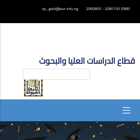
تجاوز
vp_grad@aun.edu.eg
(088) 2080150 - 2080800
إلى
المحتوى
الرئيسي
قطاع الدراسات العليا والبحوث
بحث