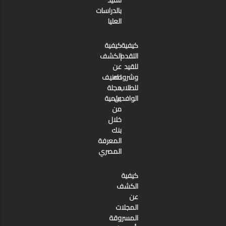
بالدراسات
العليا
كيفية
كيفية
التقدم
الكشف
للقيد
عن
وشروطه
تصنيف
للطلاب
مجلة
الوافدين
علمية
من
خلال
بنك
المعرفة
المصري
كيفية
الكشف
عن
المجلات
المسروقة