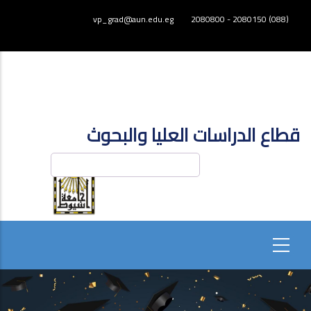
تجاوز
vp_grad@aun.edu.eg
(088) 2080150 - 2080800
إلى
المحتوى
الرئيسي
قطاع الدراسات العليا والبحوث
بحث