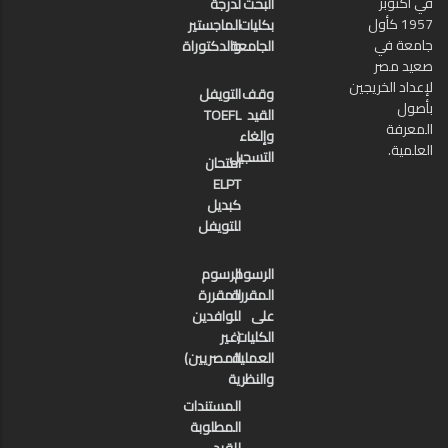
في أكتوبر
البحث
لدرجة
1957 كأول
بكليات
الماجستير
جامعة في
الجامعة
والدكتوراة
صعيد مصر
لإعداد الخريجين
وقف
التويفل
بأصول
القيد
TOEFL
المعرفة
وإلغاء
العلمية.
التسجيل
امتحان
ELPT
كبديل
للتويفل
الرسوم
الرسوم
المقررة
المقررة
على
للوافدين
الكليات
(غير
العملية
المصريين)
والنظرية
المستندات
المطلوبة
للقيد