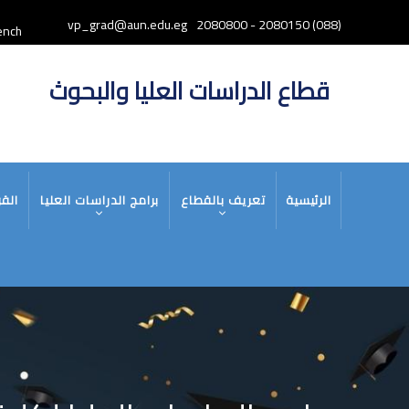
تجاوز
vp_grad@aun.edu.eg
(088) 2080150 - 2080800
إلى
ench
المحتوى
الرئيسي
قطاع الدراسات العليا والبحوث
MAIN
الرئيسية
تعريف بالقطاع
برامج الدراسات العليا
القو
NAVIGATION