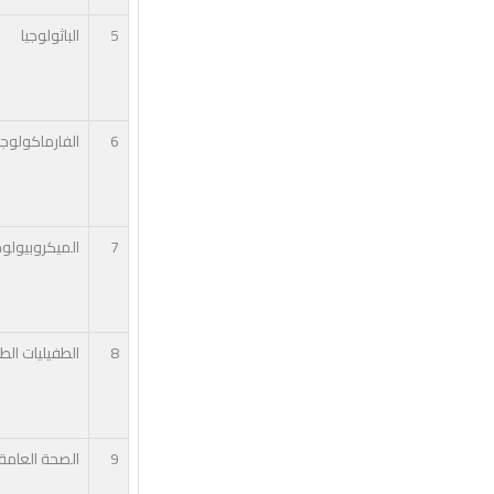
5
الباثولوجيا
6
الفارماكولوجيا
7
الميكروبيولوج
8
الطفيليات الطب
9
الصحة العام