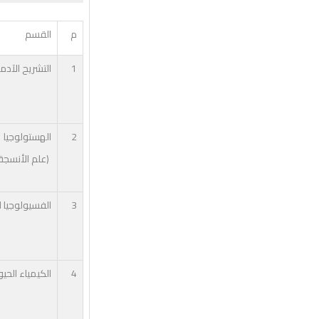
م
القسم
1
التشريح الآدم
2
الهستولوجيا
(علم الأنسجة 
3
الفسيولوجيا ا
4
الكيمياء الحيو