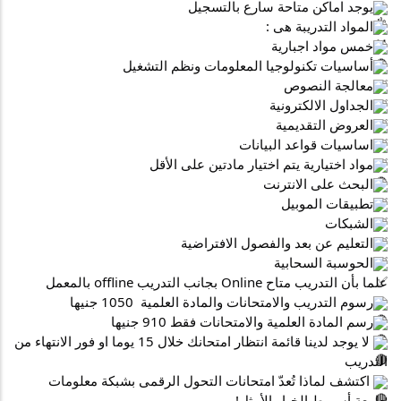
يوجد اماكن متاحة سارع بالتسجيل 
المواد التدريبة هى :
خمس مواد اجبارية
أساسيات تكنولوجيا المعلومات ونظم التشغيل
معالجة النصوص
الجداول الالكترونية
العروض التقديمية
اساسيات قواعد البيانات
مواد اختيارية يتم اختيار مادتين على الأقل
البحث على الانترنت
تطبيقات الموبيل
الشبكات
التعليم عن بعد والفصول الافتراضية
الحوسبة السحابية
علما بأن التدريب متاح Online بجانب التدريب offline بالمعمل 
رسوم التدريب والامتحانات والمادة العلمية  1050 جنيها
رسم المادة العلمية والامتحانات فقط 910 جنيها
 لا يوجد لدينا قائمة انتظار امتحانك خلال 15 يوما او فور الانتهاء من 
التدريب
 اكتشف لماذا تُعدّ امتحانات التحول الرقمى بشبكة معلومات 
جامعة أسيوط الخيار الأمثل!