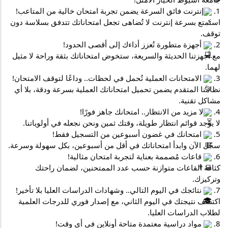
1. 
إنترنت فائق السرعة يضمن تجربة امتحان خالية من المتاعب!
استمتع بسرعة إنترنت لا تُضاهى تجعل امتحاناتك تتدفق بسلاسة دون 
توقف.
2. 
 أجهزة متطورة تُعزز أداءك إلى أقصى الحدود!
مع أجهزتنا الحديثة والسريعة، ستخوض امتحاناتك بثقة وراحة لا مثيل 
لهما.
3. 
 الامتحانات العملية تُحمل في لحظات.. وداعًا لتوقف الامتحان!
نظامنا المتقدم يضمن تحميل امتحاناتك العملية بسرعة ودقة، بلا أي 
مشاكل تقنية.
4. 
لا مزيد من الانتظار.. امتحانك جاهز فورًا!
لا يوجد قوائم انتظار طويلة، وقتك ثمين ونحن نجعله في أولوياتنا.
5. 
 امتحانك في غضون أسبوعين من التسجيل فقط!
سجّل الآن وابدأ امتحاناتك في أقل من أسبوعين، بكل سهولة وسرعة.
6. 
 قاعات مُصممة بعناية لتجربة امتحان مثالية!
كثافة القاعات متوازنة حسب عدد الممتحنين، لضمان راحتك 
وتركيزك.
7. 
 نتائجك في اليوم التالي.. وشهادات الدراسات العليا بلا تأخير!
اكتشف نتيجتك في اليوم الثاني، مع إصدار فوري للدرجات العلمية 
لطلاب الدراسات العليا.
8. 
 مواد دراسية معتمدة متاحة أونلاين في أي وقت!