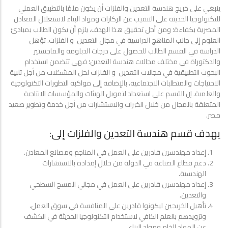
ينبغي على خريج هندسة التعدين والفلزات أن يكون ملمًا بالتطبيق العملي
للتكنولوجيا الحديثة على التنقيب عن الركازات ومواد البناء لاستغلال المعادن
المصرية بكفاءة؛ ومن أجل تحقيق هذا الهدف، يلزم أن يكون الطالب بمبادئ
العلوم إلى جانب المناهج الدراسية في مجال التعدين و الفلزات. تؤهل
الدراسة في القسم الطالب للحصول على درجات الدبلومة والماجستير
والدكتوراة في مختلف مجالات هندسة التعدين؛ فهي تتضمن استخدام
البحوث التطبيقية في مجالات التعدين و الفلزات لحل المشكلات من أجل تلبية
الاحتياجات والمتطلبات الاجتماعية، بالإضافة إلى مواكبة التطورات التكنولوجية
والعلمية. إن القسم على استعداد لتمويل الهيئات والمؤسسات الانتاجية
المتعلقة بالمجال من خلال الخبرات والاستشارات من أجل خدمة وتطوير صعيد
مصر.
يهدف قسم هندسة التعدين والفلزات إلى:
إعداد مهندسين قادرين على العمل في المناجم ومصانع المعادن.
دعم قطاع الصناعة في الدولة من خلال إمداده بالاستشارات
الهندسية.
إعداد مهندسين قادرين على العمل في مجالي المسح السطحي
والتعدين.
تأهيل الخريجين ليكونوا قادرين على المنافسة في سوق العمل،
وتزويدهم بالعلم الكافي لاستخدام التكنولوجيا الحديثة في الكشف
عن المواد الخام ومواد البناء.