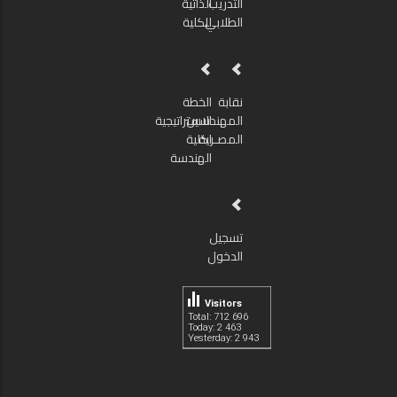
التدريب
الذاتية
الطلابي
للكلية
نقابة
الخطة
المهندسين
الاستراتيجية
المصـرية
لكلية
الهندسة
تسجيل
الدخول
Visitors
Total: 712 696
Today: 2 463
Yesterday: 2 943