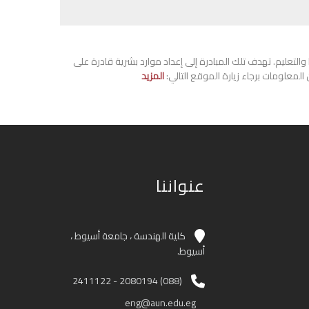
والتعليم. تهدف تلك المبادرة إلى إعداد موارد بشرية قادرة على
لمعلومات برجاء زيارة الموقع التالي:
المزيد
عنواننا
كلية الهندسة ، جامعة أسيوط ،
أسيوط.
(088) 2080194 - 2411122
eng@aun.edu.eg