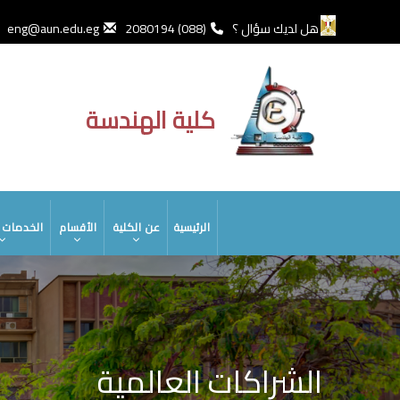
تجاوز
إلى
هل لديك سؤال ؟
(088) 2080194
eng@aun.edu.eg
المحتوى
الرئيسي
كلية الهندسة
MAIN
الرئيسية
عن الكلية
الأقسام
الخدمات ا
NAVIGATION
الشراكات العالمية