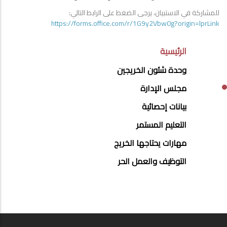
للمشاركة في الاستبيان، يرجى الضغط على الرابط التالي:
https://forms.office.com/r/1G9y2Vbw0g?origin=lprLink
ALUMNI_AFFAIRS_UNIT_MENU
الرئيسية
وحدة شئون الخريجين
مجلس الإدارة
بيانات إحصائية
التعليم المستمر
مهارات يحتاجها الخريج
التوظيف والعمل الحر