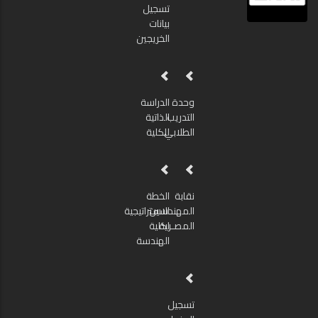
تسجيل
بيانات
الخريجين
وحدة
الدراسة
التدريب
الذاتية
الطلابي
للكلية
نقابة
الخطة
المهندسين
الاستراتيجية
المصـرية
لكلية
الهندسة
تسجيل