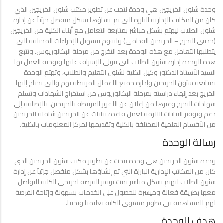
وحدة شئون الخريجين هي وحدة نتجت عن تطوير مكتب شئون الخريجين الذي
كان من المكاتب الإدارية البارزة التي تم إنشاؤها بشكل منفصل جزئياً عن إدارة
شئون الطلاب ليهتم بشكل مباشر بمتابعة التعامل مع أبناء الكلية من الخريجين
(حديثي التخرج – الخريجين القدامى) وليقوم بتسهيل الإجراءات المختلفة التي
يتطلبها التعامل مع هذه الوحدة بعد التخرج من مرحلة البكالوريوس. وتتبع
هذه الوحدة إدارة شئون الطلاب التي يتولى الإشراف عليها وتوجيه العمل بها
السيد الأستاذ الدكتور وكيل الكلية لشئون التعليم والطلاب، وتهتم الوحدة
بمتابعة شئون الخريجين وإدارة جميع الأعمال المرتبطة بهم والتي يحتاج إليها
الخريج بعد إنهاء دراسته بمرحلة البكالوريوس من استخراج الشهادات وتسلم
شهادات التخرج وغيرها من إعلان عن الأمور المرتبطة بالخريجين، بالإضافة إلى
دعم وتوفير البيانات اللازمة لعمل قاعدة بيانات عن الخريجين شاملة للخريجين
من الأقسام العلمية المختلفة بالكلية وتقديمها لمركز المعلومات بالكلية.
رسالة الوحدة
وحدة شئون الخريجين هي وحدة نتجت عن تطوير مكتب شئون الخريجين الذي
كان من المكاتب الإدارية البارزة التي تم إنشاؤها بشكل منفصل جزئياً عن إدارة
شئون الطلاب ليهتم بشكل مباشر بمت توفير الفرصة لخريجي الكلية للتواصل
معها بطريقة فعالة وميسرة للحصول على الخدمات بسهولة وإتاحة الفرصة
لهم للمساهمة في تطوير مستوى الكلية تعليميا وبحثيا.
هدف الوحدة