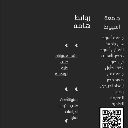
روابط
جامعة
هامة
اسيوط
جامعة أسيوط
هي جامعة
تقع في أسيوط
، مصر. تأسست
الرئيسية
استبيانات
في أكتوبر
طلاب
1957 كأول
كلية
جامعة في
الهندسة
صعيد مصر
لإعداد الخريجين
بأصول
المعرفة
استبيانات
أحدث
العلمية.
طلاب
الأبحاث
الدراسات
العليا