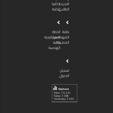
التدريب
الذاتية
الطلابي
للكلية
نقابة
الخطة
المهندسين
الاستراتيجية
المصـرية
لكلية
الهندسة
تسجيل
الدخول
Visitors
Total: 712 241
Today: 2 008
Yesterday: 2 943