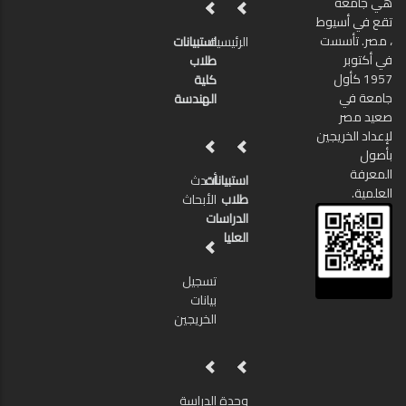
هي جامعة
تقع في أسيوط
، مصر. تأسست
الرئيسية
استبيانات
في أكتوبر
طلاب
1957 كأول
كلية
جامعة في
الهندسة
صعيد مصر
لإعداد الخريجين
بأصول
المعرفة
استبيانات
أحدث
العلمية.
طلاب
الأبحاث
الدراسات
العليا
تسجيل
بيانات
الخريجين
وحدة
الدراسة