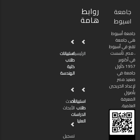
روابط
جامعة
هامة
اسيوط
جامعة أسيوط
هي جامعة
تقع في أسيوط
، مصر. تأسست
الرئيسية
استبيانات
في أكتوبر
طلاب
1957 كأول
كلية
جامعة في
الهندسة
صعيد مصر
لإعداد الخريجين
بأصول
المعرفة
استبيانات
أحدث
العلمية.
طلاب
الأبحاث
الدراسات
العليا
تسجيل