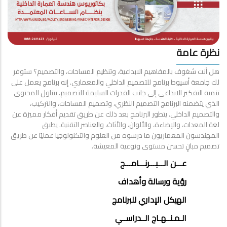
نظرة عامة
هل أنت شغوف بالمفاهيم الابداعية، وتنظيم المساحات، والتصميم؟ ستوفر
لك جامعة أسيوط برنامج للتصميم الداخلي والمعماري. إنه برنامج يعمل على
تنمية التفكير الابداعي إلى جانب القدرات السليمة للتصميم. يتناول المحتوى
الذي يتضمنه البرنامج التصميم النظري، وتصميم المساحات، والتركيب،
والتصميم الداخلي. يتطور البرنامج بعد ذلك عن طريق تقديم أفكار مميزة عن
لغة المعدات، والإضاءة، والألوان، والأثاث، والعناصر التقنية. يطبق
المهندسون المعماريون ما درسوه من العلوم والتكنولوجيا عمليًا عن طريق
تصميم مبانٍ تحسن مستوى ونوعية المعيشة.
INTERIOR
عـــن الـــبـــرنـــامـــج
DESIGN
رؤية ورسالة وأهداف
MENU
الهيكل الإداري للبرنامج
الـمـنــهـاج الــدراســي