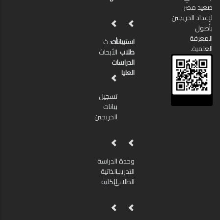
صعيد مصر
لإعداد الخريجين
بأصول
المعرفة
استبيانات
أحدث
العلمية.
طلاب
الأبحاث
الدراسات
العليا
تسجيل
بيانات
الخريجين
وحدة
الدراسة
التدريب
الذاتية
الطلابي
للكلية