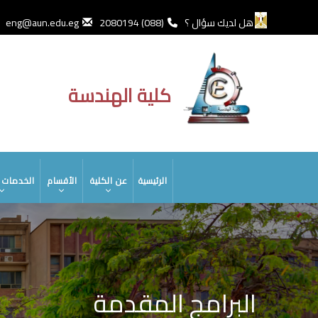
تجاوز
إلى
هل لديك سؤال ؟
(088) 2080194
eng@aun.edu.eg
المحتوى
الرئيسي
كلية الهندسة
MAIN
الرئيسية
عن الكلية
الأقسام
الخدمات ا
NAVIGATION
البرامج المقدمة