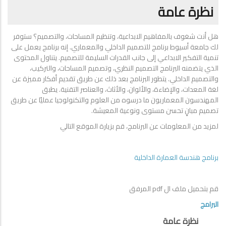
نظرة عامة
هل أنت شغوف بالمفاهيم الابداعية، وتنظيم المساحات، والتصميم؟ ستوفر
لك جامعة أسيوط برنامج للتصميم الداخلي والمعماري. إنه برنامج يعمل على
تنمية التفكير الابداعي إلى جانب القدرات السليمة للتصميم. يتناول المحتوى
الذي يتضمنه البرنامج التصميم النظري، وتصميم المساحات، والتركيب،
والتصميم الداخلي. يتطور البرنامج بعد ذلك عن طريق تقديم أفكار مميزة عن
لغة المعدات، والإضاءة، والألوان، والأثاث، والعناصر التقنية. يطبق
المهندسون المعماريون ما درسوه من العلوم والتكنولوجيا عمليًا عن طريق
تصميم مبانٍ تحسن مستوى ونوعية المعيشة.
لمزيد من المعلومات عن البرنامج، قم بزيارة الموقع التالي
برنامج هندسة العمارة الداخلية
قم بتحميل ملف ال pdf المرفق
البرامج
نظرة عامة