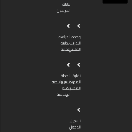
بيانات
الخريجين
وحدة
الدراسة
التدريب
الذاتية
الطلابي
للكلية
نقابة
الخطة
المهندسين
الاستراتيجية
المصـرية
لكلية
الهندسة
تسجيل
الدخول