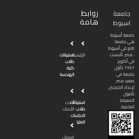
روابط
جامعة
هامة
اسيوط
جامعة أسيوط
هي جامعة
تقع في أسيوط
، مصر. تأسست
الرئيسية
استبيانات
في أكتوبر
طلاب
1957 كأول
كلية
جامعة في
الهندسة
صعيد مصر
لإعداد الخريجين
بأصول
المعرفة
استبيانات
أحدث
العلمية.
طلاب
الأبحاث
الدراسات
العليا
تسجيل