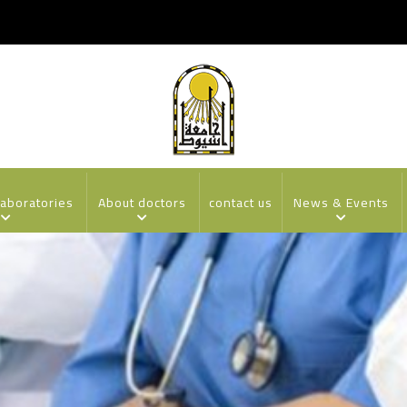
laboratories
About doctors
contact us
News & Events