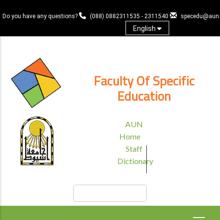
Skip
to
Do you have any questions?
(088) 0882311535 - 2311540
specedu@aun.
main
English
content
Log In
Faculty Of Specific
Education
TOP
AUN
HEADER
Home
MENU
Staff
Dictionary
Search