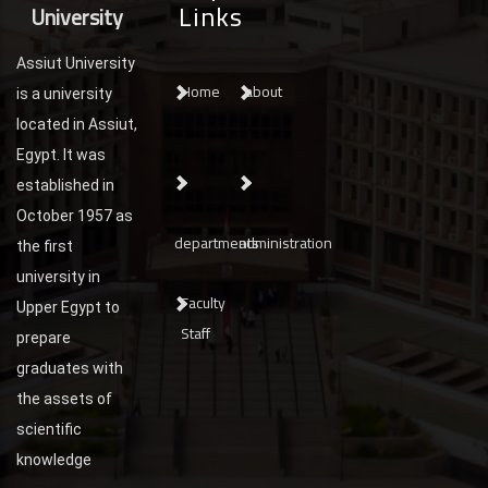
Links
University
Assiut University
Home
about
is a university
located in Assiut,
Egypt. It was
established in
October 1957 as
departments
administration
the first
university in
Faculty
Upper Egypt to
Staff
prepare
graduates with
the assets of
scientific
knowledge