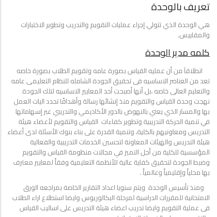
تعريف بالوحدة
هي الوحدة الذي تتولي إجراء عمليات التقويم والتدريب وتطوير الاختبارات
والمقاييس.
كلمه مدير الوحدة
انطلاقآ من أن عمليه القياس بصورة عامه وتقويم الطلاب بصورة خاصه
تعد من العناصر الاساسيه فى تحقيق الجودة الشامله للنظام التعليمى عامه
والتعليم العالى خاصه ،بل أنها أصبحت أحد المعايير الاساسيه لتلك الجودة
نهجت وحدة القياس والتقويم منذ إنشائها رسالة وأهدافًا تحدد اليات العمل
بها والمسار الذي يعني بالنهوض بالدور الأكاديمي والتدريبي عبر إسهاماتها
في تنمية الحركة التدريبية وتطوير كفاءات القياس والتقويم لأعضاء هيئة
التدريس ومعاونيهم بالكلية، وتنمية القدرة على بناء بنوك الأسئلة لدى أعضاء
هيئة التدريس والهيئات المعاونة لتحسين الخدمات التدريبية والفعالية
المؤسسية للكلية من أجل التميز في مجالات منظومة القياس والتقويم
وضبط الجودة لتحقيق كفاية عالية للأنظمة التعليمية وفقاً لمعايير معترف
بها محلياً وإقليمياً وعالمياً .
ومنذ تأسيس الوحدة ويتم سنويا اعداد التقارير الخاصة بمراجعه الورق
الامتحانية للمقررات الدراسية لمرحلة البكالوريوس وايضا استطلاع اراء الطلاب
فى عملية التقويم وايضا تدريب اعضاء هيئة التدريس على اساليب القياس