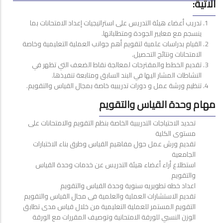
الاتية:
تدريب أعضاء هيئة التدريس على استراتيجيات إعداد الامتحانات بما
ينسجم مع معايير الجودة ومتطلباتها.
القيام بدراسات علمية لتقويم أهم جوانب العملية التعليمية وخاصة
الامتحانات ونتائج التحصيل.
تقديم الخطط والمقترحات لمعالجة نقاط الضعف التي تظهر في
النشاطات المشار اليها في البند السابق ومتابعة تنفيذها.
تنظيم ورشة عمل و دورات تدريبيه خاصة بمجال القياس والتقويم.
مهام وحدة القياس والتقويم
تحديد الاحتياجات التدريبية الخاصة بنظم التقويم والامتحانات على
مستوى الكلية
تقديم ورش عمل حول مفاهيم القياس وطرق بناء الاختبارات
الجامعية
استطلاع أراء أعضاء هيئة التدريس عن خدمات وحدة القياس
والتقويم
اعداد خطه تطويريه سنوية وحدة القياس والتقويم
تقديم الاستشارات العملية والعلمية فى مجال القياس والتقويم
التقويم المستمر للعملية التعليمية من خلال قياس مدى تطابق
الوزن النسبي للورقة الامتحانية وتوصيف المقررات مع الورقة