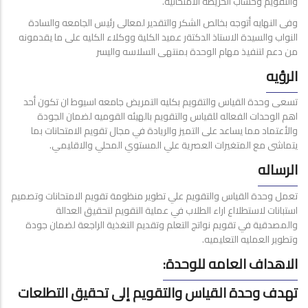
والتقويم وحساب الخريطة الامتحانية.
وفى النهايه أتوجه بخالص الشكر والتقدير لمعالى رئيس الجامعه والسادة
النواب والسيدة الاستاذ الدكتةر عميد الكلية ووكلاء الكليه على ما يقدمونه
من دعم لتنفيذ مهام الوحدة بمنتهى السلاسه واليسر
الرؤيه
تسعى وحدة القياس والتقويم بكليه التمريض جامعه اسيوط ان تكون أحد
اهم الوحدات الفعاله للقياس والتقويم بالهيئه القوميه لضمان الجودة
والأعتماد مما يساعد على التميز والريادة في مجال تقويم الامتحانات بما
يتماشى مع المتغيرات العصرية علي المستوي المحلي والاقليمي.
الرساله
تعمل وحدة القياس والتقويم علي تطوير منظومة تقويم الامتحانات وتصميم
استبانات لاستطلااع اراء الطلاب في عملية التقويم لتحقيق العدالة
والمصدقية في تقويم نواتج التعلم وتقديم التغذية الراجعة لضمان جودة
وتطوير العمليه التعليميه.
الاهداف العامه للوحدة:
تهدف وحدة القياس والتقويم إلى تحقيق التطلعات