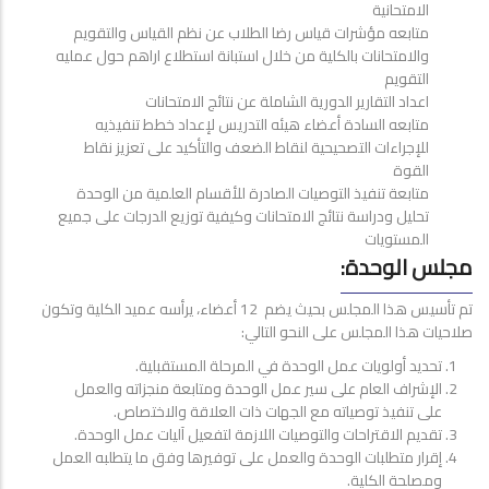
الامتحانية
متابعه مؤشرات قياس رضا الطلاب عن نظم القياس والتقويم
والامتحانات بالكلية من خلال استبانة استطلاع اراهم حول عمليه
التقويم
اعداد التقارير الدورية الشاملة عن نتائج الامتحانات
متابعه السادة أعضاء هيئه التدريس لإعداد خطط تنفيذيه
للإجراءات التصحيحية لنقاط الضعف والتأكيد على تعزيز نقاط
القوة
متابعة تنفيذ التوصيات الصادرة للأقسام العلمية من الوحدة
تحليل ودراسة نتائج الامتحانات وكيفية توزيع الدرجات على جميع
المستويات
مجلس الوحدة:
تم تأسيس هذا المجلس بحيث يضم 12 أعضاء، يرأسه عميد الكلية وتكون
صلاحيات هذا المجلس على النحو التالي:
تحديد أولويات عمل الوحدة في المرحلة المستقبلية.
الإشراف العام على سير عمل الوحدة ومتابعة منجزاته والعمل
على تنفيذ توصياته مع الجهات ذات العلاقة والاختصاص.
تقديم الاقتراحات والتوصيات اللازمة لتفعيل آليات عمل الوحدة.
إقرار متطلبات الوحدة والعمل على توفيرها وفق ما يتطلبه العمل
ومصلحة الكلية.