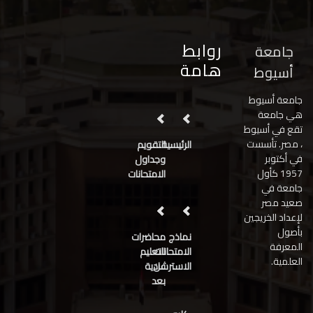
روابط
جامعة
هامة
أسيوط
جامعة أسيوط
هي جامعة
تقع في أسيوط
، مصر. تأسست
الرئيسية
التقويم
في أكتوبر
وجداول
1957 كأول
الامتحانات
جامعة في
صعيد مصر
لإعداد الخريجين
بأصول
نماذج
محاضرات
المعرفة
الامتحانات
التعليم
العلمية.
عن
الاسترشادية
بعد