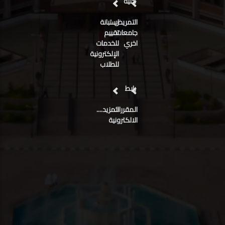
كليه
التمريض
استبانة
جامعات
تقييم
اخري
للخدمات
الإلكترونية
للطلاب
رابط
المقررات
المزيد....
الالكترونية