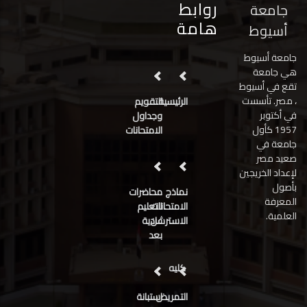
روابط
جامعة
هامة
أسيوط
جامعة أسيوط
هي جامعة
تقع في أسيوط
، مصر. تأسست
الرئيسية
التقويم
في أكتوبر
وجداول
1957 كأول
الامتحانات
جامعة في
صعيد مصر
لإعداد الخريجين
بأصول
نماذج
محاضرات
المعرفة
الامتحانات
التعليم
العلمية.
عن
الاسترشادية
بعد
كليه
التمريض
استبانة