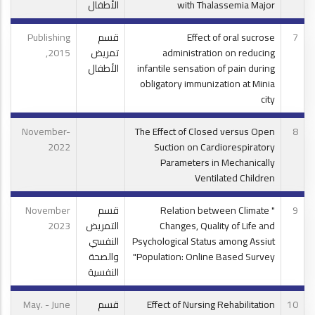
with Thalassemia Major
الأطفال
7
Effect of oral sucrose
قسم
Publishing
administration on reducing
تمريض
,2015
infantile sensation of pain during
الأطفال
obligatory immunization at Minia
city
November-
The Effect of Closed versus Open
8
2022
Suction on Cardiorespiratory
Parameters in Mechanically
Ventilated Children
9
" Relation between Climate
قسم
November
Changes, Quality of Life and
التمريض
2023
Psychological Status among Assiut
النفسي
Population: Online Based Survey"
والصحة
النفسية
10
Effect of Nursing Rehabilitation
قسم
May. - June