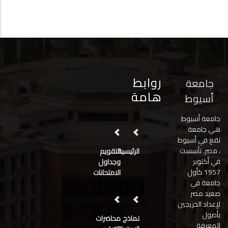
روابط
جامعة
هامة
أسيوط
جامعة أسيوط
هي جامعة
تقع في أسيوط
، مصر. تأسست
الرئيسية
التقويم
في أكتوبر
وجداول
1957 كأول
الامتحانات
جامعة في
صعيد مصر
لإعداد الخريجين
بأصول
نماذج
محاضرات
المعرفة