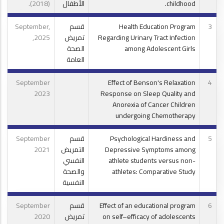
childhood.
الأطفال
(2018).
3
Health Education Program
قسم
September,
Regarding Urinary Tract Infection
تمريض
2025,
among Adolescent Girls
الصحة
العامة
September
Effect of Benson's Relaxation
4
2023
Response on Sleep Quality and
Anorexia of Cancer Children
undergoing Chemotherapy
5
Psychological Hardiness and
قسم
September
Depressive Symptoms among
التمريض
2021
athlete students versus non-
النفسي
athletes: Comparative Study
والصحة
النفسية
6
Effect of an educational program
قسم
September
on self–efficacy of adolescents
تمريض
2020