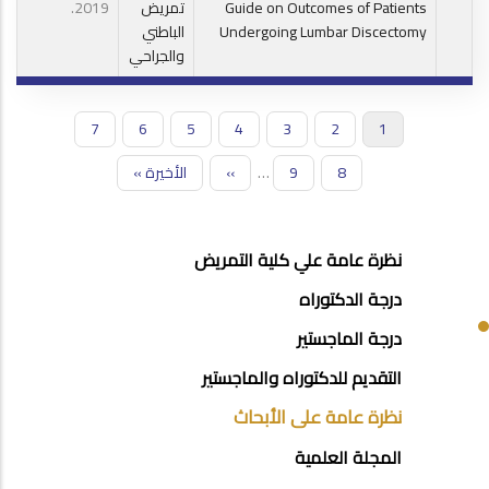
Guide on Outcomes of Patients
تمريض
.2019
Undergoing Lumbar Discectomy
الباطني
والجراحي
1
Current
2
الصفحة
3
الصفحة
4
الصفحة
5
الصفحة
6
الصفحة
7
الصفحة
Pagination
page
8
الصفحة
9
…
الصفحة
››
الصفحة
Last
الأخيرة »
التالية
page
POSTGRAD
نظرة عامة علي كلية التمريض
STUDIES
درجة الدكتوراه
MENU
درجة الماجستير
SIDE
التقديم للدكتوراه والماجستير
BAR
نظرة عامة على الأبحاث
المجلة العلمية