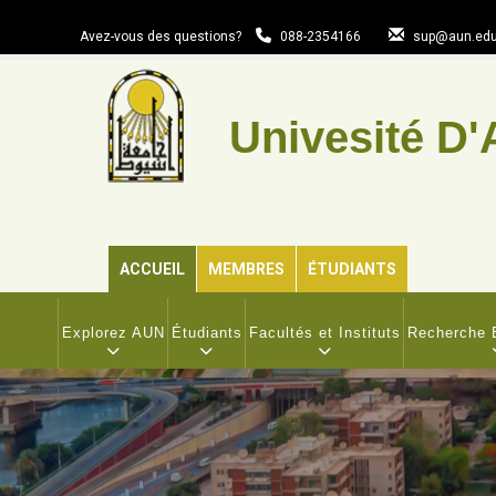
Aller
au
Avez-vous des questions?
088-2354166
sup@aun.edu
contenu
principal
Univesité D'
ACCUEIL
MEMBRES
ÉTUDIANTS
MAIN
NAVIGATION
Explorez AUN
Étudiants
Facultés et Instituts
Recherche E