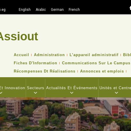
.eg
English
Arabic
German
French
Assiout
Recher
TOP
Accueil
Administration
L’appareil administratif
Bib
HEADER
Fiches D'Information
Communications Sur Le Campus
NAVIGATION
MENU
Récompenses Dt Réalisations
Annonces et emplois
t Innovation
Secteurs
Actualités Et Événements
Unités et Centr