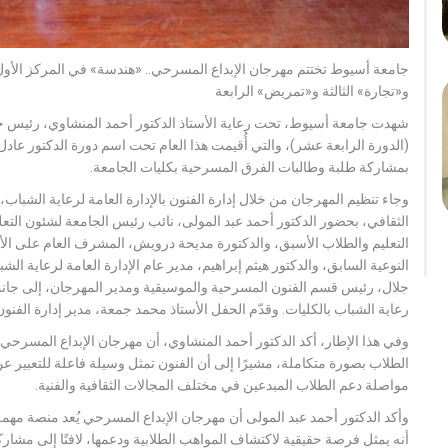
جامعة أسيوط تختتم مهرجان الإبداع المسرحي.. «هندسة» في المركز الأول ب
و«تجارة» الثالثة و«تمريض» الرابعة
شهدت جامعة أسيوط، تحت رعاية الأستاذ الدكتور أحمد المنشاوي، رئيس ج
(الدورة الرابعة عشر)، والتي أُقيمت هذا العام تحت اسم دورة الدكتور عاد
بمشاركة طلبة وطالبات الفرق المسرحية بكليات الجامعة.
وجاء تنظيم المهرجان من خلال إدارة الفنون بالإدارة العامة لرعاية الشباب،
الثقافي، بحضور الدكتور أحمد عبد المولى، نائب رئيس الجامعة لشئون التع
التعليم والطلاب الأسبق، والدكتورة مديحة درويش، المشرف العام على الأن
النوعية السابق، والدكتور هيثم إبراهيم، مدير عام الإدارة العامة لرعاية ال
جلال، رئيس قسم الفنون المسرحية والموسيقية ومدير المهرجان، إلى جانب
رعاية الشباب بالكليات. وقدّم الحفل الأستاذ محمد جمعة، مدير إدارة الفنون
وفي هذا الإطار، أكد الدكتور أحمد المنشاوي، أن مهرجان الإبداع المسرحي
الطلاب بصورة متكاملة، مشيرًا إلى أن الفنون تمثل وسيلة فاعلة للتعبير 
مواصلة دعم الطلاب المبدعين في مختلف المجالات الثقافية والفنية.
وأكد الدكتور أحمد عبد المولى أن مهرجان الإبداع المسرحي يُعد منصة مهمة