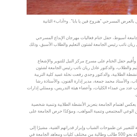
العرض المسرحي "هنروح فين يا بابا".. و«آداب» الثانية
امعة أسيوط، حفل ختام فعاليات مهرجان الإبداع المسرحي
ل ريان نائب رئيس الجامعة لشئون التعليم والطلاب الأسبق، وذلك
 وأُقيم حفل الختام على مسرح مركز النيل للتنوير والإشعاع
ليم والطلاب، والدكتور عادل ريان نائب رئيس الجامعة لشئون
شطة الطلابية، والدكتور وجدي رفعت نخلة عميد كلية التربية
شباب، والأستاذ محمد جمعة، مدير إدارة الفنون، والأستاذة رشا
 عدد من عمداء الكليات، وأعضاء هيئة التدريس، وممثلي إدارات
.
 يعكس اهتمام الجامعة بتعزيز الأنشطة الطلابية وتنمية شخصية
عن الوعي المجتمعي وتنمية المواهب، ومؤكدًا حرص الجامعة على
 للتعبير عن طموحات الشباب وإبراز قدراتهم الفنية، مشيرًا إلى
أنه يمثل فرصة حقيقية لاكتشاف المواهب الطلابية ودعمها، لافتًا إلى مشاركة نحو 500 طالب وطالبة من مختلف كليات ومعاهد الجامعة في