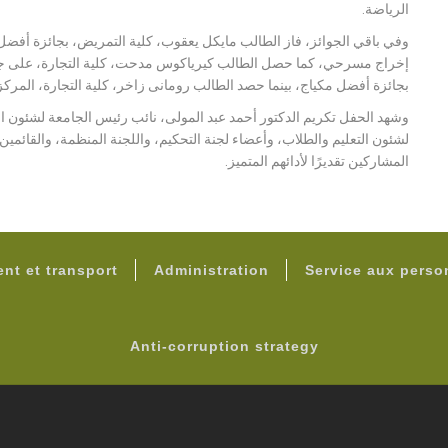
الرياضة.
وفي باقي الجوائز، فاز الطالب مايكل يعقوب، كلية التمريض، بجائزة أفض
إخراج مسرحي، كما حصل الطالب كيرياكوس مدحت، كلية التجارة، على جائز
بجائزة أفضل مكياج، بينما حصد الطالب رومانى زاخر، كلية التجارة، المركز
وشهد الحفل تكريم الدكتور أحمد عبد المولى، نائب رئيس الجامعة لشئون ال
لشئون التعليم والطلاب، وأعضاء لجنة التحكيم، واللجنة المنظمة، والقائمين
المشاركين تقديرًا لأدائهم المتميز.
FOOTER
nt et transport
Administration
Service aux pers
Anti-corruption strategy