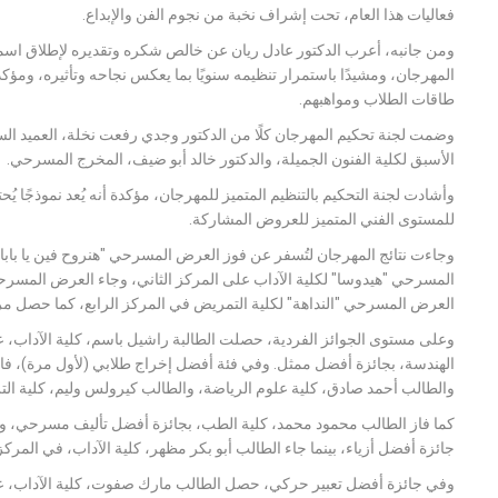
فعاليات هذا العام، تحت إشراف نخبة من نجوم الفن والإبداع.
ومن جانبه، أعرب الدكتور عادل ريان عن خالص شكره وتقديره لإطلاق اسمه
المهرجان، ومشيدًا باستمرار تنظيمه سنويًا بما يعكس نجاحه وتأثيره، ومؤك
طاقات الطلاب ومواهبهم.
وضمت لجنة تحكيم المهرجان كلًا من الدكتور وجدي رفعت نخلة، العميد السابق
الأسبق لكلية الفنون الجميلة، والدكتور خالد أبو ضيف، المخرج المسرحي.
وأشادت لجنة التحكيم بالتنظيم المتميز للمهرجان، مؤكدة أنه يُعد نموذجًا 
للمستوى الفني المتميز للعروض المشاركة.
وجاءت نتائج المهرجان لتُسفر عن فوز العرض المسرحي "هنروح فين يا بابا"
المسرحي "هيدوسا" لكلية الآداب على المركز الثاني، وجاء العرض المسرحي
العرض المسرحي "النداهة" لكلية التمريض في المركز الرابع، كما حصل مرك
وعلى مستوى الجوائز الفردية، حصلت الطالبة راشيل باسم، كلية الآداب، على
الهندسة، بجائزة أفضل ممثل. وفي فئة أفضل إخراج طلابي (لأول مرة)، فاز
والطالب أحمد صادق، كلية علوم الرياضة، والطالب كيرولس وليم، كلية الترب
كما فاز الطالب محمود محمد، كلية الطب، بجائزة أفضل تأليف مسرحي، وحص
جائزة أفضل أزياء، بينما جاء الطالب أبو بكر مظهر، كلية الآداب، في المركز 
وفي جائزة أفضل تعبير حركي، حصل الطالب مارك صفوت، كلية الآداب، على