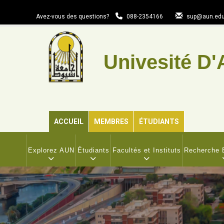
Aller
au
Avez-vous des questions?
088-2354166
sup@aun.edu
contenu
principal
Univesité D'
ACCUEIL
MEMBRES
ÉTUDIANTS
MAIN
NAVIGATION
Explorez AUN
Étudiants
Facultés et Instituts
Recherche E