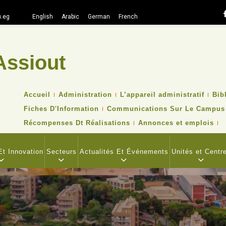
.eg
English
Arabic
German
French
Assiout
Recher
TOP
Accueil
Administration
L’appareil administratif
Bib
HEADER
Fiches D'Information
Communications Sur Le Campus
NAVIGATION
MENU
Récompenses Dt Réalisations
Annonces et emplois
t Innovation
Secteurs
Actualités Et Événements
Unités et Centr