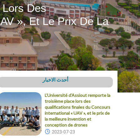
e Lors Des
UAV », Et Le Prix De La
أحدث الاخبار
L'Université d'Assiout remporte la
troisième place lors des
qualifications finales du Concours
international « UAV », et le prix de
la meilleure invention et
conception de drones
2023-07-23