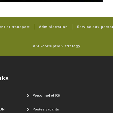
FOOTER
nt et transport
Administration
Service aux pers
Anti-corruption strategy
nks
Personnel et RH
AUN
Postes vacants