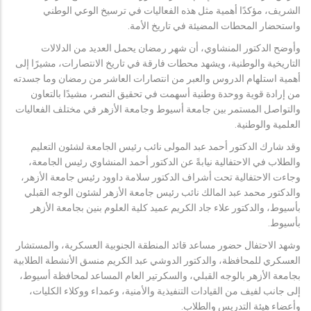
الشريف، مؤكدًا أهمية مثل هذه الفعاليات في ترسيخ الوعي الوطني
واستحضار المحطات المضيئة في تاريخ الأمة.
وأوضح الدكتور المنشاوي، أن شهر رمضان يحمل العديد من الدلالات
التاريخية والوطنية، ويشهد محطات فارقة في تاريخ الانتصارات، مشيرًا إلى
أهمية استلهام الدروس والعبر من انتصارات العاشر من رمضان وما جسدته
من إرادة قوية ووحدة وطنية أسهمت في تحقيق النصر، مشيدًا بالتعاون
والتواصل المستمر بين جامعة أسيوط وجامعة الأزهر في مختلف الفعاليات
العلمية والوطنية.
وقد شارك الدكتور أحمد عبد المولى نائب رئيس الجامعة لشئون التعليم
والطلاب في الاحتفالية نيابةً عن الدكتور أحمد المنشاوي رئيس الجامعة،
وجاءت الاحتفالية تحت أشراف الدكتور سلامة داوود رئيس جامعة الأزهر،
والدكتور محمد عبد المالك نائب رئيس جامعة الأزهر لشئون الوجه القبلي
بأسيوط، والدكتور علاء جاد الكريم عميد كلية العلوم بنين بجامعة الأزهر
بأسيوط.
وشهد الاحتفال حضور مساعد قائد المنطقة الجنوبية العسكرية، والمستشار
العسكري للمحافظة، والدكتور الدوشي عبد الكريم منسق الأنشطة الطلابية
بجامعة الأزهر بالوجه القبلي، والسكرتير العام المساعد لمحافظة أسيوط،
إلى جانب لفيف من القيادات التنفيذية والأمنية، وعمداء ووكلاء الكليات،
وأعضاء هيئة التدريس والطلاب.