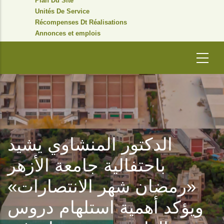
Plan Du Site
Unités De Service
Récompenses Dt Réalisations
Annonces et emplois
الدكتور المنشاوي يشيد
باحتفالية جامعة الأزهر
«رمضان شهر الانتصارات»
ويؤكد أهمية استلهام دروس