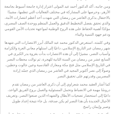
ومن جانبه، أكد الدكتور أحمد عبد المولى اعتزاز إدارة جامعة أسيوط بجامعة
الأزهر، وحرصها على المشاركة في مختلف الفعاليات التي تنظمها، مشيدًا
بالاحتفال بذكرى العاشر من رمضان التي شهدت أحد أعظم انتصارات الأمة،
والذي تحقق بفضل التخطيط الدقيق والعمل المنظم ووحدة الصف المصري،
مؤكدًا أهمية الحفاظ على هذه الروح الوطنية لمواجهة تحديات الأمن القومي
ودعم جهود التنمية والبناء.
وفي كلمته، استعرض الدكتور محمد عبد المالك أبرز الانتصارات التي شهدها
شهر رمضان عبر التاريخ الإسلامي، داعيًا إلى استلهام معاني العزة والكرامة
وأسباب النصر، مشيرًا إلى أن هذه الانتصارات بدأت بغزوة بدر الكبرى في
السابع عشر من رمضان من السنة الثانية للهجرة، ثم توالت محطات النصر
في التاريخ الإسلامي مثل فتح مكة ومعارك القادسية وعين جالوت وحطين،
وصولًا إلى نصر أكتوبر المجيد في العاشر من رمضان الذي جسّد إرادة
المصريين وقدرتهم على تحقيق النصر.
كما أشار العقيد محمد شعراوي إلى أن ذكرى العاشر من رمضان تقدم
دروسًا مهمة في الانضباط وتحمل المسئولية والعمل بروح الفريق الواحد،
داعيًا إلى استحضار تضحيات الأبطال والشهداء الذين صنعوا النصر، وتعريف
الأجيال الجديدة بأن هذا النصر لم يكن صدفة، بل جاء نتيجة إعداد طويل
وصبر وإيمان راسخ.