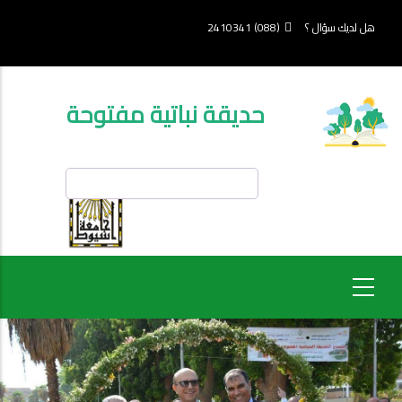
تجاوز
إلى
هل لديك سؤال ؟
(088) 2410341
المحتوى
الرئيسي
حديقة نباتية مفتوحة
بحث