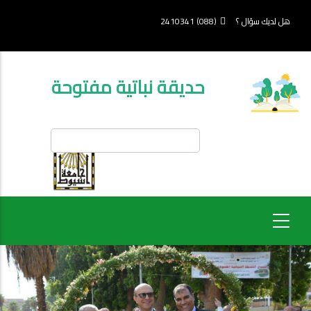
تجاوز
إلى
هل لديك سؤال ؟
(088) 2410341
المحتوى
الرئيسي
حديقة نباتية مفتوحة
بحث