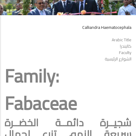
Calliandra Haematocephala
Arabic Title
كاليندرا
Faculty
الشوارع الرئيسية
Family:
Fabaceae
شجيــرة دائمــة الخضــرة
سريعة النمو، تزرع لجمال