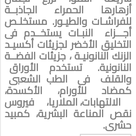
أزهارها الحمراء الجاذبــة
للفراشـات والطيـور. مستخلـص
أجـــزاء
النبـات يستخــدم فى
التخليق الأخضر لجزيئات أكسيـد
الزنك النانونيـة ،
جزيئات الفضــة
النانونية.
تستخدم
الأوراق
والقلف
فى
الطب الشعبى
كمضاد
للأورام،
الأكسدة،
الالتهابات، الملاريا، فيروس
نقص المناعة البشرية، كمبيد
حشرى.